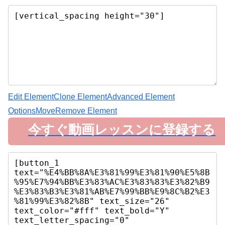
Edit Element
Clone Element
Advanced Element
Options
Move
Remove Element
今すぐ動画レッスンに登録する