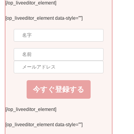
[/op_liveeditor_element]
[op_liveeditor_element data-style=””]
今すぐ登録する
[/op_liveeditor_element]
[op_liveeditor_element data-style=””]