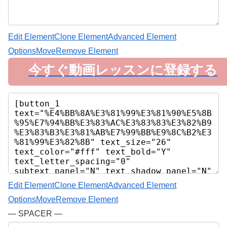
Edit Element
Clone Element
Advanced Element
Options
Move
Remove Element
今すぐ動画レッスンに登録する
Edit Element
Clone Element
Advanced Element
Options
Move
Remove Element
— SPACER —