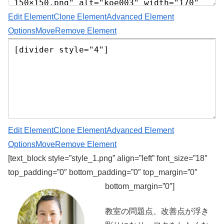
Edit Element
Clone Element
Advanced Element
Options
Move
Remove Element
Edit Element
Clone Element
Advanced Element
Options
Move
Remove Element
[text_block style=”style_1.png” align=”left” font_size=”18″
top_padding=”0″ bottom_padding=”0″ top_margin=”0″
bottom_margin=”0″]
教室の問題点、改善点が浮き