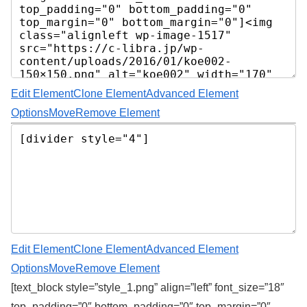
Edit Element
Clone Element
Advanced Element
Options
Move
Remove Element
Edit Element
Clone Element
Advanced Element
Options
Move
Remove Element
[text_block style=”style_1.png” align=”left” font_size=”18″
top_padding=”0″ bottom_padding=”0″ top_margin=”0″