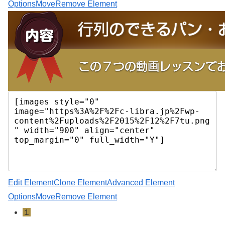
Options
Move
Remove Element
Edit Element
Clone Element
Advanced Element
Options
Move
Remove Element
１