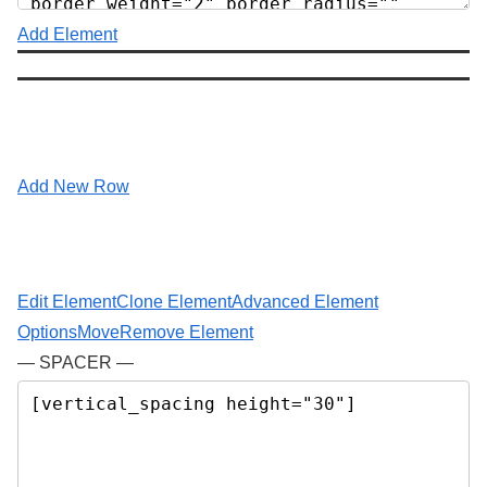
Add Element
Add New Row
Edit Element
Clone Element
Advanced Element
Options
Move
Remove Element
— SPACER —