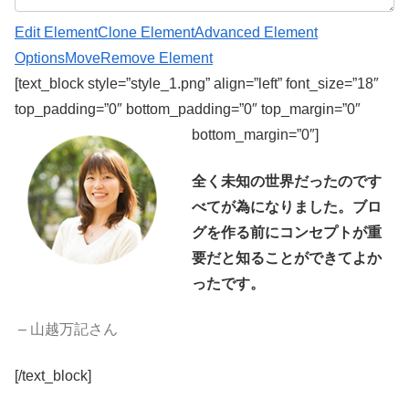
Edit Element
Clone Element
Advanced Element
Options
Move
Remove Element
[text_block style=”style_1.png” align=”left” font_size=”18″
top_padding=”0″ bottom_padding=”0″ top_margin=”0″
bottom_margin=”0″]
全く未知の世界だったのです
べてが為になりました。ブロ
グを作る前にコンセプトが重
要だと知ることができてよか
ったです。
– 山越万記さん
[/text_block]