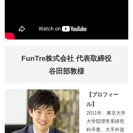
FunTre株式会社 代表取締役
谷田部敦様
【プロフィー
ル】
2011年、東京大学
大学院理学系研究
科卒業、大手外資