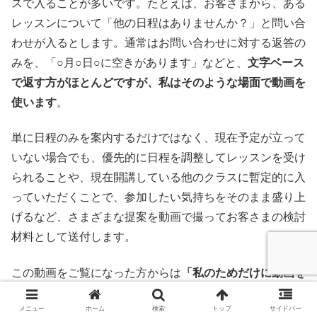
スで入ることが多いです。たとえば、お客さまから、ある
レッスンについて「他の日程はありませんか？」と問い合
わせが入るとします。通常はお問い合わせに対する返答の
みを、「○月○日○に空きがあります」などと、
文字ベース
で返す方がほとんどですが、私はそのような場面で動画を
使います
。
単に日程のみを案内するだけではなく、現在予定が立って
いない場合でも、優先的に日程を調整してレッスンを受け
られることや、現在開講している他のクラスに暫定的に入
っていただくことで、参加したい気持ちをそのまま盛り上
げるなど、さまざまな提案を動画で撮ってお客さまの検討
材料として送付します。
この動画をご覧になった方からは
「私のためだけに動画を
撮ってくれた！」
という感激の声とともに申し込みをいた
メニュー
ホーム
検索
トップ
サイドバー
だくことが多かったので、
成約率はほぼ100％
でした。