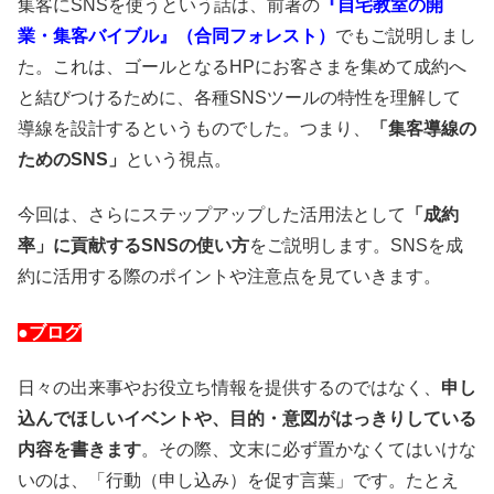
集客にSNSを使うという話は、前著の
『自宅教室の開
業・集客バイブル』（合同フォレスト）
でもご説明しまし
た。これは、ゴールとなるHPにお客さまを集めて成約へ
と結びつけるために、各種SNSツールの特性を理解して
導線を設計するというものでした。つまり、
「集客導線の
ためのSNS」
という視点。
今回は、さらにステップアップした活用法として
「成約
率」に貢献するSNSの使い方
をご説明します。SNSを成
約に活用する際のポイントや注意点を見ていきます。
●ブログ
日々の出来事やお役立ち情報を提供するのではなく、
申し
込んでほしいイベントや、目的・意図がはっきりしている
内容を書きます
。その際、文末に必ず置かなくてはいけな
いのは、「行動（申し込み）を促す言葉」です。たとえ