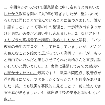
1、今回何がきっかけで開業講座に申し込もうとおもいま
したか？
教室を開いて丸7年が過ぎましたが、壁にぶつか
るたびに同じことで悩んでいることに気づきました。誰か
に話すことによって頭の中の整理と、一歩踏み出すきっか
けと勇気が必要だと思い申し込みました。
2、なぜアトリ
エリブラの高橋貴子の講座に決めましたか？
最初、「パン
教室の先生のブログ」として拝見していましたが、どんど
ん色んなことを始めて広がっていく高橋ワールドが、もっ
と自由でいいんだと感じさせてくれた高橋さんと直接お話
がしたいと思いました。
3、実際に受講してみての感想を
お聞かせください。
最高です！！教室の問題点、改善点が
浮き彫りになり、フタをしたくなったことも何度かありま
した（笑）でも現実を客観的に見ることで、前に進んでき
る実感が湧きました。
4、講座終了後の夢をお聞かせくだ
さい。