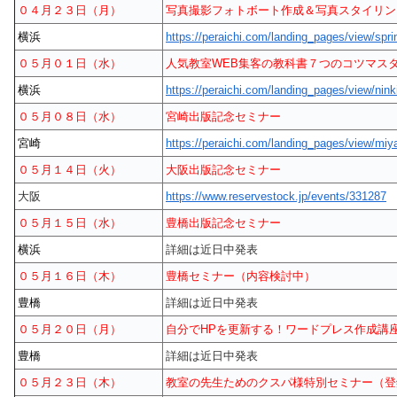
０４月２３日（月）
写真撮影フォトボート作成＆写真スタイリン
横浜
https://peraichi.com/landing_pages/view/spr
０５月０１日（水）
人気教室WEB集客の教科書７つのコツマス
横浜
https://peraichi.com/landing_pages/view/nink
０５月０８日（水）
宮崎出版記念セミナー
宮崎
https://peraichi.com/landing_pages/view/miy
０５月１４日（火）
大阪出版記念セミナー
大阪
https://www.reservestock.jp/events/331287
０５月１５日（水）
豊橋出版記念セミナー
横浜
詳細は近日中発表
０５月１６日（木）
豊橋セミナー（内容検討中）
豊橋
詳細は近日中発表
０５月２０日（月）
自分でHPを更新する！ワードプレス作成講
豊橋
詳細は近日中発表
０５月２３日（木）
教室の先生ためのクスパ様特別セミナー（登