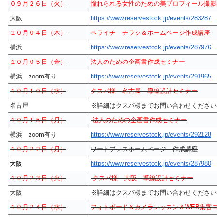
０９月２６日（火）
憧れられる女性のための美プロフィール撮影
大阪
https://www.reservestock.jp/events/283287
１０月０４日（木）
ペライチ チラシ＆ホームページ作成講座
横浜
https://www.reservestock.jp/events/287976
１０月０５日（金）
法人のための企画書作成セミナー
横浜 zoom有り
https://www.reservestock.jp/events/291965
１０月１０日（水）
クスパ様 名古屋 導線設計セミナー
名古屋
※詳細はクスパ様までお問い合わせください
１０月１５日（月）
法人のための企画書作成セミナー
横浜 zoom有り
https://www.reservestock.jp/events/292128
１０月２２日（月）
ワードプレスホームページ 作成講座
大阪
https://www.reservestock.jp/events/287980
１０月２３日（火）
クスパ様 大阪 導線設計セミナー
大阪
※詳細はクスパ様までお問い合わせください
１０月２４日（水）
フォトボード＆カメラレッスン＆WEB集客