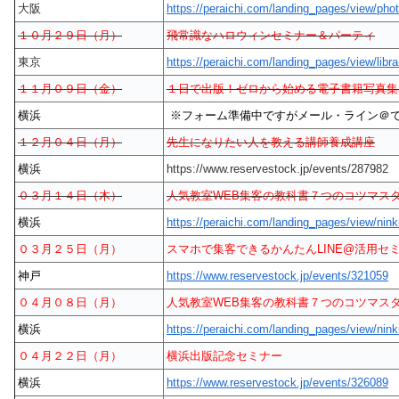
大阪
https://peraichi.com/landing_pages/view/pho
１０月２９日（月）
飛常識なハロウィンセミナー＆パーティ
東京
https://peraichi.com/landing_pages/view/libr
１１月０９日（金）
１日で出版！ゼロから始める電子書籍写真集
横浜
※フォーム準備中ですがメール・ライン＠
１２月０４日（月）
先生になりたい人を教える講師養成講座
横浜
https://www.reservestock.jp/events/287982
０３月１４日（木）
人気教室WEB集客の教科書７つのコツマス
横浜
https://peraichi.com/landing_pages/view/nink
０３月２５日（月）
スマホで集客できるかんたんLINE@活用セ
神戸
https://www.reservestock.jp/events/321059
０４月０８日（月）
人気教室WEB集客の教科書７つのコツマス
横浜
https://peraichi.com/landing_pages/view/nink
０４月２２日（月）
横浜出版記念セミナー
横浜
https://www.reservestock.jp/events/326089