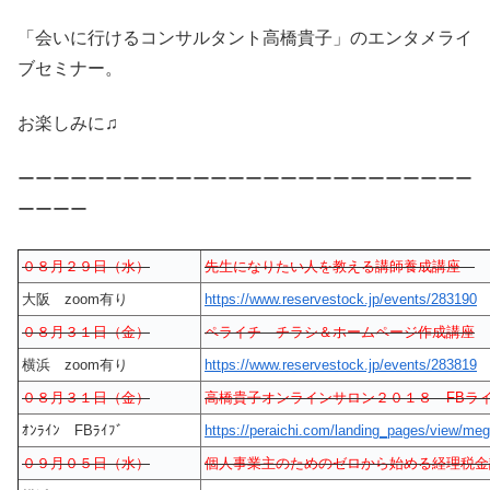
「会いに行けるコンサルタント高橋貴子」のエンタメライ
ブセミナー。
お楽しみに♫
ーーーーーーーーーーーーーーーーーーーーーーーーーー
ーーーー
０８月２９日（水）
先生になりたい人を教える講師養成講座
大阪 zoom有り
https://www.reservestock.jp/events/283190
０８月３１日（金）
ペライチ チラシ＆ホームページ作成講座
横浜 zoom有り
https://www.reservestock.jp/events/283819
０８月３１日（金）
高橋貴子オンラインサロン２０１８ FBラ
ｵﾝﾗｲﾝ FBﾗｲﾌﾞ
https://peraichi.com/landing_pages/view/me
０９月０５日（水）
個人事業主のためのゼロから始める経理税金