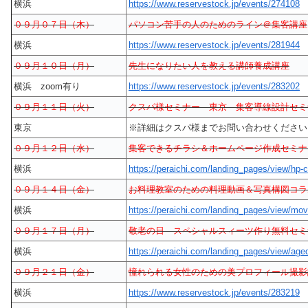
横浜
https://www.reservestock.jp/events/274108
０９月０７日（木）
パソコン苦手の人のためのライン＠集客講座
横浜
https://www.reservestock.jp/events/281944
０９月１０日（月）
先生になりたい人を教える講師養成講座
横浜 zoom有り
https://www.reservestock.jp/events/283202
０９月１１日（火）
クスパ様セミナー 東京 集客導線設計セミ
東京
※詳細はクスパ様までお問い合わせください
０９月１２日（水）
集客できるチラシ＆ホームページ作成セミナ
横浜
https://peraichi.com/landing_pages/view/hp-c
０９月１４日（金）
お料理教室のための料理動画＆写真構図コラ
横浜
https://peraichi.com/landing_pages/view/mov
０９月１７日（月）
敬老の日 スペシャルスィーツ作り無料セミ
横浜
https://peraichi.com/landing_pages/view/age
０９月２１日（金）
憧れられる女性のための美プロフィール撮影
横浜
https://www.reservestock.jp/events/283219