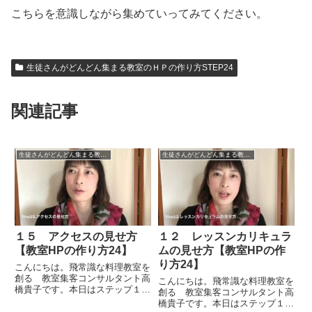
こちらを意識しながら集めていってみてください。
生徒さんがどんどん集まる教室のＨＰの作り方STEP24
関連記事
生徒さんがどんどん集まる教室のＨＰの作り方STEP24
生徒さんがどんどん集まる教室のＨＰの作り方STEP24
１５ アクセスの見せ方
１２ レッスンカリキュラ
【教室HPの作り方24】
ムの見せ方【教室HPの作
り方24】
こんにちは。飛常識な料理教室を
創る 教室集客コンサルタント高
こんにちは。飛常識な料理教室を
橋貴子です。本日はステップ１５
創る 教室集客コンサルタント高
ということで「アクセス（交通案
橋貴子です。本日はステップ１２
内）の見せ方」についてお話をし