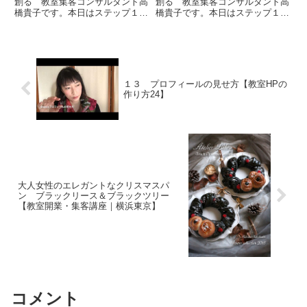
創る 教室集客コンサルタント高
創る 教室集客コンサルタント高
橋貴子です。本日はステップ１３
橋貴子です。本日はステップ１７
ということで「プロフィールの見
ということで「写真のコツ」につ
せ方」についてお話をしたいと思
いてお話をしたいと思います。ホ
います。プロフィールについて、
ームページにおける写真はビジュ
わりとよく誤解されるのですが、
アルとしてとても大切だというお
自分が学んできたことややって
話をしました。スタイリングな
き...
ど...
１３ プロフィールの見せ方【教室HPの
作り方24】
大人女性のエレガントなクリスマスパ
ン ブラックリース＆ブラックツリー
【教室開業・集客講座｜横浜東京】
コメント