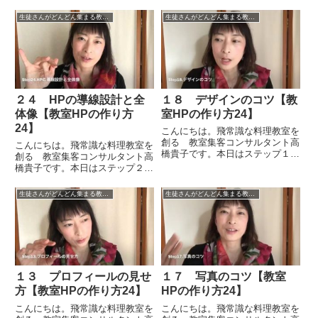
ということで「レッスンカリキュ
たいと思います。特に自宅教室の
ラムの見せ方」についてお話をし
生徒さんがどんどん集まる教室のＨＰの作り方STEP24
生徒さんがどんどん集まる教室のＨＰの作り方STEP24
場合は、アクセスの見せ方につい
たいと思います。レッスンのカリ
ていろいろなお悩みをお聞きま
キュラムはコンセプトに沿った形
す...
で組まれていきますが、コース
で...
２４ HPの導線設計と全
１８ デザインのコツ【教
体像【教室HPの作り方
室HPの作り方24】
24】
こんにちは。飛常識な料理教室を
創る 教室集客コンサルタント高
こんにちは。飛常識な料理教室を
橋貴子です。本日はステップ１８
創る 教室集客コンサルタント高
ということで「デザインのコツ」
橋貴子です。本日はステップ２４
についてお話をしたいと思いま
ということで「ホームページの導
す。まずデザインというところ
線設計と全体像」についてお話を
生徒さんがどんどん集まる教室のＨＰの作り方STEP24
生徒さんがどんどん集まる教室のＨＰの作り方STEP24
で、ホームページのデザインとい
したいと思います。まず復習にな
うのは本当に山ほどあります。ど
りますが、ホームページというも
こを...
のの役割として、中心にホーム
ペ...
１３ プロフィールの見せ
１７ 写真のコツ【教室
方【教室HPの作り方24】
HPの作り方24】
こんにちは。飛常識な料理教室を
こんにちは。飛常識な料理教室を