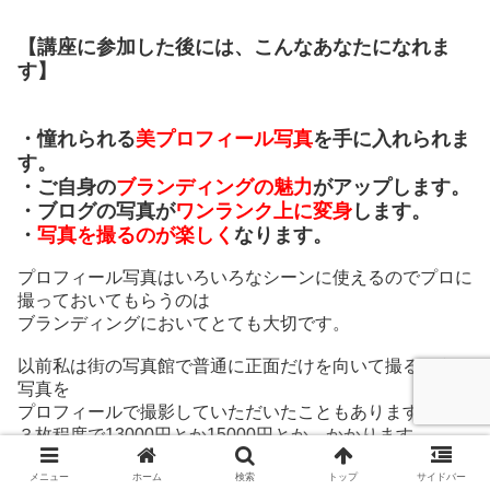
【講座に参加した後には、こんなあなたになれま
す】
・憧れられる
美プロフィール写真
を手に入れられま
す。
・ご自身の
ブランディングの魅力
がアップします。
・ブログの写真が
ワンランク上に変身
します。
・
写真を撮るのが楽しく
なります。
プロフィール写真はいろいろなシーンに使えるのでプロに
撮っておいてもらうのは
ブランディングにおいてとても大切です。
以前私は街の写真館で普通に正面だけを向いて撮るような
写真を
プロフィールで撮影していただいたこともありますが、
３枚程度で13000円とか15000円とか、かかります。
非日常の空間で、モデル気分を味わいながら、
メニュー
ホーム
検索
トップ
サイドバー