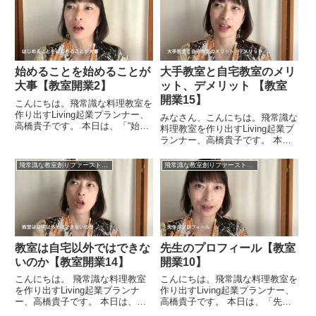
れは案外とやっかいなんです。生
ます。いろいろとマーケティング
徒さんともよく話をしている...
のことなども勉強をなさっ...
始めることを始めることが
大手教室と自宅教室のメリ
大事【教室開業2】
ット、デメリット 【教室
開業15】
こんにちは。飛常識な料理教室を
作り出すLiving起業プランナー、
みなさん、こんにちは。飛常識な
高橋貴子です。 本日は、「“始め
料理教室を作り出すLiving起業プ
ること“を“始めること”が大事」と
ランナー、高橋貴子です。 本日
いうお話をしたいと思います。回
は、「大手教室と自宅教室のメリ
文みたいですが（笑）解説したい
ット、デメリット 」ということ
飛常識な教室創りファーストステップ31プログラム
飛常識な教室創りファーストステップ31プログラム
と思います。簡単にいうと、「知
について考えてみたいと思いま
識をすごく頭のなか...
す。大手教室のメリットというの
はやはり駅近というところが...
教室は自宅以外ではできな
先生のプロフィール【教室
いのか【教室開業14】
開業10】
こんにちは。 飛常識な料理教室
こんにちは。飛常識な料理教室を
を作り出すLiving起業プランナ
作り出すLiving起業プランナー、
ー、高橋貴子です。 本日は、
高橋貴子です。 本日は、「先生
「教室は自宅以外ではできないの
のプロフィール」ということにつ