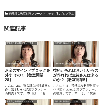
飛常識な教室創りファーストステップ31プログラム
関連記事
飛常識な教室創りファーストステップ31プログラム
飛常識な教室創りファーストステップ31プログラム
お金のマインドブロックを
技術があればおいしいもの
外す その１【教室開業
が作れれば生徒さんは来る
28】
のか？【教室開業5】
こんにちは。飛常識な料理教室を
こんにちは。飛常識な料理教室を
作り出すLiving起業プランナー、
作り出すLiving起業プランナー、
高橋貴子です。 本日は、「お金
高橋貴子です。本日は、「技術が
のマインドブロックを外す」につ
あれば、美味しいものが作れれば
いてお話をしてみたいと思いま
生徒さんが集まるのか？」という
飛常識な教室創りファーストステップ31プログラム
飛常識な教室創りファーストステップ31プログラム
す。お金のマインドブロック、こ
ことについてお話をしたいと思い