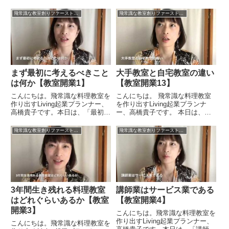
飛常識な教室創りファーストステップ31プログラム
飛常識な教室創りファーストステップ31プログラム
まず最初に考えるべきこと
大手教室と自宅教室の違い
は何か【教室開業1】
【教室開業13】
こんにちは。飛常識な料理教室を
こんにちは。 飛常識な料理教室
作り出すLiving起業プランナー、
を作り出すLiving起業プランナ
高橋貴子です。本日は、「最初に
ー、高橋貴子です。 本日は、
考えるべきことは何なのか」とい
「大手教室と自宅教室の違い」
うことについてお話をしたいと思
ということについて考えてみたい
飛常識な教室創りファーストステップ31プログラム
飛常識な教室創りファーストステップ31プログラム
います。開業をするうえで最初に
と思います。大手の教室はフラン
考えるべきこととは？「これが必
チャイズ化されていますので、
要なんじゃないか」 「あ...
設備が整っているとか、 カ...
3年間生き残れる料理教室
講師業はサービス業である
はどれぐらいあるか【教室
【教室開業4】
開業3】
こんにちは。飛常識な料理教室を
作り出すLiving起業プランナー、
こんにちは。飛常識な料理教室を