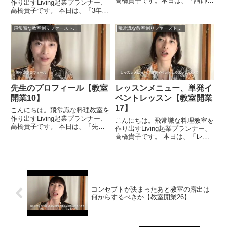
高橋貴子です。本日は、「講師業
作り出すLiving起業プランナー、
はサービス業である」というお話
高橋貴子です。 本日は、「3年間
をしたいと思います。私の教室の
生き残れる料理教室はどれくらい
自分が思っているコンセプトとし
あるか」というお話をしたいと思
飛常識な教室創りファーストステップ31プログラム
飛常識な教室創りファーストステップ31プログラム
て「ディズニーランド」というイ
います。統計によると、起業し
メージがあります。ディズ...
て、3年以上きちんと運営ができ
るところは5%以下だそう...
先生のプロフィール【教室
レッスンメニュー、単発イ
開業10】
ベントレッスン【教室開業
17】
こんにちは。飛常識な料理教室を
作り出すLiving起業プランナー、
こんにちは。飛常識な料理教室を
高橋貴子です。 本日は、「先生
作り出すLiving起業プランナー、
のプロフィール」ということにつ
高橋貴子です。 本日は、「レッ
いて考えてみたいと思います。プ
スンメニュー、単発イベントレッ
ロフィールにはいろいろな伝え方
スン」についてお話をしてみたい
があると思います。どんなところ
と思います。私の教室ではコース
を卒業して、こんな資格を...
とイベントと両方を持っていて、
イベントレッスンというの...
コンセプトが決まったあと教室の露出は
何からするべきか【教室開業26】