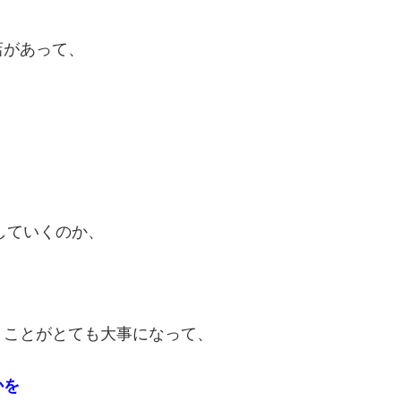
店があって、
していくのか、
うことがとても大事になって、
かを