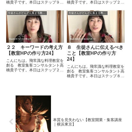
橋貴子です。本日はステップ９と
橋貴子です。本日はステップ２４
いうことで「あなたの教室が選ば
ということで「ホームページの導
れる理由」コンセプトワークの続
線設計と全体像」についてお話を
生徒さんがどんどん集まる教室のＨＰの作り方STEP24
生徒さんがどんどん集まる教室のＨＰの作り方STEP24
きのお話をしたいと思います。ま
したいと思います。まず復習にな
ず、あなたの教室が選ばれる理由
りますが、ホームページというも
ですが、選ばれる理由がなけれ
のの役割として、中心にホーム
ば...
ペ...
２２ キーワードの考え方
８ 生徒さんに伝えるべき
【教室HPの作り方24】
こと【教室HPの作り方
24】
こんにちは。飛常識な料理教室を
創る 教室集客コンサルタント高
こんにちは。飛常識な料理教室を
橋貴子です。本日はステップ２２
創る 教室集客コンサルタント高
ということで「キーワードの考え
橋貴子です。本日はステップ８と
方」についてお伝えをしたいと思
いうことで「生徒さんに伝えるべ
います。キーワードをどういうふ
きこと」についてお話をしたいと
うに考えていくのかというと、ま
思います。前回はコンセプトの作
ずは見込みが高く成約しやすい
り方についてお話をしましたが、
生...
その中で、生徒さんに伝えるべ
き...
本質を見失わない【教室開業・集客講座
｜横浜東京】