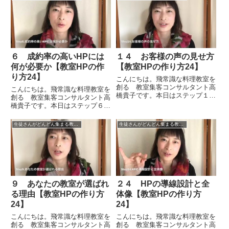
６ 成約率の高いHPには
１４ お客様の声の見せ方
何が必要か【教室HPの作
【教室HPの作り方24】
り方24】
こんにちは。飛常識な料理教室を
創る 教室集客コンサルタント高
こんにちは。飛常識な料理教室を
橋貴子です。本日はステップ１４
創る 教室集客コンサルタント高
ということで「お客様の声の見せ
橋貴子です。本日はステップ６と
方」についてお話をしたいと思い
いうことで「成約率の高いホーム
ます。お客様の声を掲載していく
ページには何が必要か」というこ
生徒さんがどんどん集まる教室のＨＰの作り方STEP24
生徒さんがどんどん集まる教室のＨＰの作り方STEP24
のがなかなか難しいということも
とをお話していきます。まず、成
うかがいます。けれども、みな
約率の高いホームページはコンセ
さ...
プトがしっかりしています。コ
ン...
９ あなたの教室が選ばれ
２４ HPの導線設計と全
る理由【教室HPの作り方
体像【教室HPの作り方
24】
24】
こんにちは。飛常識な料理教室を
こんにちは。飛常識な料理教室を
創る 教室集客コンサルタント高
創る 教室集客コンサルタント高