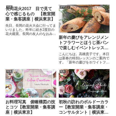
お話をしていきたいと思います。
の日は薔薇と野菜がテーマでし
飛常識な教室集客コンサルタント
た。写真は私が撮っていますが、
写真
デザイン
長岡花火2017 目で見て
高橋貴子LINE公式アカウントご
スタイリングは今道しげみ先生が
心で感じるもの 【教室開
質問もお気軽に １：１トークで
スタイリングしています。薔薇は
高橋貴子と直接対話きれいな...
繊細なお花なので、ある意味ちょ
業・集客講座｜横浜東京】
っ...
先日、長岡の花火大会に行ってま
いりました。昨年に続き2度目の
花火鑑賞。長岡の友人のなおみさ
新年の慶びをアレンジメン
んと旦那さんのたけちゃんのおか
げさまでもう2度と見れないかも
トフラワーとほうじ茶パン
しれないプレミアムチケットの
で楽しむイベントレッスン
「カメラマン席」をゲットしてい
【教室開業・集客講座｜横
こんにちは。高橋貴子です。本日
ただいたのでそれはそれはがんば
浜東京】
は新春の特別レッスンのご案内で
っ...
す。「新年の慶びをホワイトフラ
ワーアレンジとほうじ茶、豆パン
で祝うコラボレッスン」 新春を
写真
写真
祝う春のアレンジ＆和風のパン。
ホワイトを貴重としたエレガント
スタイルのスペシャルコラボイ...
お料理写真 俯瞰構図の技
初秋の訪れのボルドーカラ
とコツ【教室開業・集客講
ー【教室開業・集客講座・
座｜横浜東京】
コンサルタント｜横浜東