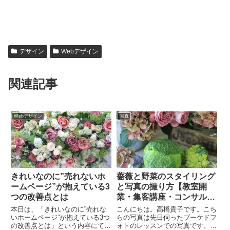
デザイン
Webデザイン
関連記事
Webデザイン
写真
きれいなのに”売れないホ
薔薇と野菜のスタイリング
ームページ”が抱えている3
と写真の撮り方【教室開
つの改善点とは
業・集客講座・コンサルタ
ント｜横浜東京】
本日は、「きれいなのに”売れな
こんにちは。高橋貴子です。こち
いホームページ”が抱えている3つ
らの写真は先日伺ったブーケドフ
の改善点とは」という内容にて、
ォトのレッスンでの写真です。こ