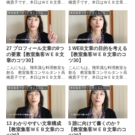
橋貴子です。本日はＷＥＢ文章の
橋貴子です。本日はＷＥＢ文章の
コツ２８ということで「伝わるブ
コツ１９ということで「行動を起
ログ文章４つのポイント」につい
こしてもらう文章に必要なもの」
教室集客ですぐに使える心をつかむＷＥＢ文章のコツ30
教室集客ですぐに使える心をつかむＷＥＢ文章のコツ30
てお伝えをしたいと思います。今
ということについてお伝えをした
までいろいろとお話をしてきたこ
いと思います。文章やブログの添
とについての総合的なお話にな
削をしているときに出てくるお
り...
話...
27 プロフィール文章の8つ
1 WEB文章の目的を考える
の要素【教室集客ＷＥＢ文
【教室集客ＷＥＢ文章のコ
章のコツ30】
ツ30】
こんにちは。飛常識な料理教室を
こんにちは。飛常識な料理教室を
創る 教室集客コンサルタント高
創る 教室集客コンサルタント高
橋貴子です。本日はＷＥＢ文章の
橋貴子です。本日はＷＥＢ文章の
コツ２７ということで「プロフィ
コツ１ということで「ＷＥＢ文章
ール文章の８つの要素」について
の目的を考える」ということにつ
教室集客ですぐに使える心をつかむＷＥＢ文章のコツ30
教室集客ですぐに使える心をつかむＷＥＢ文章のコツ30
お伝えをしたいと思います。前回
いてお話をしたいと思います。文
までのところでプロフィール文章
章を書くということは、何か伝え
の要素をご用意いただきまし
たいことがあるというのが普通
た。...
で...
13 わかりやすい文章構成
5 誰に向けて書くのか？
【教室集客ＷＥＢ文章のコ
【教室集客ＷＥＢ文章のコ