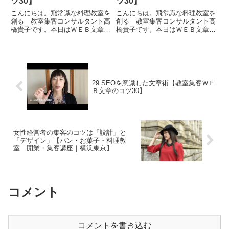
ツ30】
ツ30】
こんにちは。飛常識な料理教室を
こんにちは。飛常識な料理教室を
創る 教室集客コンサルタント高
創る 教室集客コンサルタント高
橋貴子です。本日はＷＥＢ文章の
橋貴子です。本日はＷＥＢ文章の
コツ１３ということで「わかりや
コツ５ということで「誰に向けて
すい文章構成」についてお話をし
書くのか？」というお話をしたい
たいと思います。わかりやすい文
と思います。「誰」という部分で
章の基本構成というのは、そもそ
の切り口はいろいろとあると思い
も、見出し（タイトル）があっ
ます。まず１つめは属性で、例
て...
え...
29 SEOを意識した文章術【教室集客ＷＥ
Ｂ文章のコツ30】
女性経営者の集客のコツは「設計」と
「デザイン」【パン・お菓子・料理教
室 開業・集客講座｜横浜東京】
コメント
コメントを書き込む