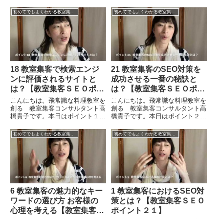
初めてでもよくわかる教室集客に強いSEO対策のポイント21
初めてでもよくわかる教室集客に強いSEO対策のポイント21
18 教室集客で検索エンジ
21 教室集客のSEO対策を
ンに評価されるサイトと
成功させる一番の秘訣と
は？【教室集客ＳＥＯポイ
は？【教室集客ＳＥＯポイ
ント２１】
ント２１】
こんにちは。飛常識な料理教室を
こんにちは。飛常識な料理教室を
創る 教室集客コンサルタント高
創る 教室集客コンサルタント高
橋貴子です。本日はポイント１８
橋貴子です。本日はポイント２１
ということで「教室集客で検索エ
ということで「教室集客のSEO
ンジンに評価されるサイトと
対策を成功させる一番の秘訣と
初めてでもよくわかる教室集客に強いSEO対策のポイント21
初めてでもよくわかる教室集客に強いSEO対策のポイント21
は？」というお話をしたいと思い
は？」というお話をしていきま
ます。検索エンジンがサイトを評
す。ここまでで、ポイント１から
価する場合にはいろいろな基準が
２０として、SEOやロングテー
あっ...
ルS...
6 教室集客の魅力的なキー
1 教室集客におけるSEO対
ワードの選び方 お客様の
策とは？【教室集客ＳＥＯ
心理を考える【教室集客Ｓ
ポイント２１】