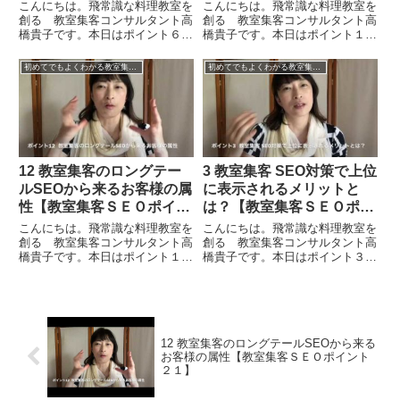
ＥＯポイント２１】
こんにちは。飛常識な料理教室を
こんにちは。飛常識な料理教室を
創る 教室集客コンサルタント高
創る 教室集客コンサルタント高
橋貴子です。本日はポイント６と
橋貴子です。本日はポイント１と
いうことで「教室集客の魅力的な
いうことで「教室集客における
キーワードの選び方 お客様の心
SEO対策とは？」ということに
初めてでもよくわかる教室集客に強いSEO対策のポイント21
初めてでもよくわかる教室集客に強いSEO対策のポイント21
理を考える」ということについて
ついてお話をしたいと思います。
お伝えをしたいと思います。お客
まず大前提として、こちらのチュ
様の心理を考えるというのはど
ートリアルは「初めてでも分かる
う...
S...
12 教室集客のロングテー
3 教室集客 SEO対策で上位
ルSEOから来るお客様の属
に表示されるメリットと
性【教室集客ＳＥＯポイン
は？【教室集客ＳＥＯポイ
ト２１】
ント２１】
こんにちは。飛常識な料理教室を
こんにちは。飛常識な料理教室を
創る 教室集客コンサルタント高
創る 教室集客コンサルタント高
橋貴子です。本日はポイント１２
橋貴子です。本日はポイント３と
ということで「教室集客のロング
いうことで「教室集客SEO対策
テールSEOから来るお客様の属
で上位に表示されるメリットと
性」についてお話をしたいと思い
は？」ということについてお話を
ます。先にお話をさせていただい
したいと思います。SEO対策を
たロングテールSEOは、細か
してキーワードがあって、そして
い...
そ...
12 教室集客のロングテールSEOから来る
お客様の属性【教室集客ＳＥＯポイント
２１】