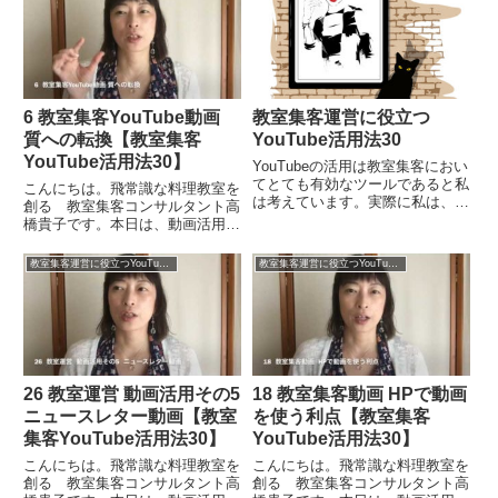
ーに使う」ということについてお
いてお伝えしたいと思います。量
話をしたいと思います。レッスン
質転化とはどういうことかという
やセミナーには動画が非常に効
と、質を高めるためには...
果...
6 教室集客YouTube動画
教室集客運営に役立つ
質への転換【教室集客
YouTube活用法30
YouTube活用法30】
YouTubeの活用は教室集客におい
てとても有効なツールであると私
こんにちは。飛常識な料理教室を
は考えています。実際に私は、
創る 教室集客コンサルタント高
YouTubeチャンネルを「パン教
橋貴子です。本日は、動画活用そ
室」と「電子書籍」の部門でふた
の６ということで「教室集客
つを持っていて動画の本数は２０
YouTube動画 質への転換」とい
教室集客運営に役立つYouTube活用法30
教室集客運営に役立つYouTube活用法30
００本を越えています。その実際
うことについてお話をしたいと思
に自分がやってみた経験...
います。教室集客の動画につい
て、まず最初は量から作ってい
っ...
26 教室運営 動画活用その5
18 教室集客動画 HPで動画
ニュースレター動画【教室
を使う利点【教室集客
集客YouTube活用法30】
YouTube活用法30】
こんにちは。飛常識な料理教室を
こんにちは。飛常識な料理教室を
創る 教室集客コンサルタント高
創る 教室集客コンサルタント高