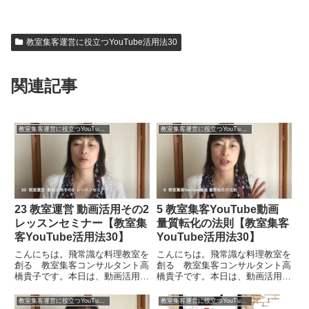
教室集客運営に役立つYouTube活用法30
関連記事
教室集客運営に役立つYouTube活用法30
教室集客運営に役立つYouTube活用法30
23 教室運営 動画活用その2
5 教室集客YouTube動画
レッスンセミナー【教室集
量質転化の法則【教室集客
客YouTube活用法30】
YouTube活用法30】
こんにちは。飛常識な料理教室を
こんにちは。飛常識な料理教室を
創る 教室集客コンサルタント高
創る 教室集客コンサルタント高
橋貴子です。本日は、動画活用そ
橋貴子です。本日は、動画活用そ
の２３ということで「教室運営
の５ということで「教室集客You
動画活用その２ レッスンセミナ
Tube動画 量質転化の法則」につ
教室集客運営に役立つYouTube活用法30
教室集客運営に役立つYouTube活用法30