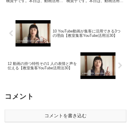
橋貴子です。本日は、動画活用そ
橋貴子です。本日は、動画活用そ
の２６ということで「教室運営
の１８ということで「教室集客動
動画活用その５ ニュースレター
画 HPで動画を使う利点」につい
動画」についてお伝えをしたいと
てお伝えをしたいと思います。私
思います。私はメルマガを５本く
はホームページの大掛かりなリニ
らい発行していて、その中のメ
ューアルを2回やっています。...
イ...
10 YouTube動画が集客に活用できる3つ
の理由【教室集客YouTube活用法30】
12 動画の持つ特性その1 人の表情と声を
伝える【教室集客YouTube活用法30】
コメント
コメントを書き込む