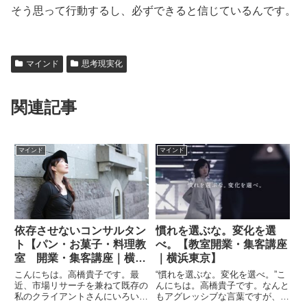
そう思って行動するし、必ずできると信じているんです。
マインド
思考現実化
関連記事
マインド
マインド
依存させないコンサルタン
慣れを選ぶな。変化を選
ト【パン・お菓子・料理教
べ。【教室開業・集客講座
室 開業・集客講座｜横浜
｜横浜東京】
東京】
こんにちは。高橋貴子です。最
“慣れを選ぶな。変化を選べ。”こ
近、市場リサーチを兼ねて既存の
んにちは。高橋貴子です。なんと
私のクライアントさんにいろいろ
もアグレッシブな言葉ですが、こ