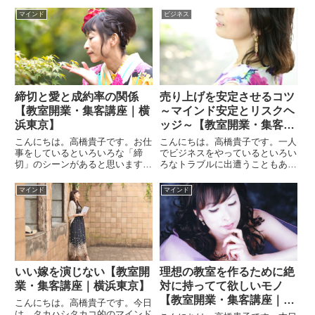
とアンケートを取っているんです
ちらは私が作ったコピーではあり
ね。（＾＾）改めてアンケートを
ません。ｗ気に入ったので、本日
マインド
ビジネス
拝見していると自分のサービスと
のテーマに採用させていただきま
いうのがクライアントさんにどの
した。＾＾ノーシンアイ頭痛薬の
ように響いているのか改めて実感
ＣＭなんですね。ＣＭ全編はこ...
で...
締切と愛と成約率の関係
売り上げを安定させるコツ
【教室開業・集客講座｜横
～マインド安定とリスクヘ
浜東京】
ッジ～【教室開業・集客講
座｜横浜東京】
こんにちは。高橋貴子です。お仕
こんにちは。高橋貴子です。一人
事をしているといろいろな「締
でビジネスをやっているといろい
切」のシーンがあると思います。
ろなトラブルに出遭うこともあり
例えば提案書。「７日後までに仕
ますよね。今日は、そんなときに
上げる約束」をしたらあなたはい
ひとつのヒントにしていただきた
マインド
マインド
つ提案書を提出するタイプの人で
いな～と思うお話をしたいと思い
すか？■締切には愛があり、愛が
ます。今日のテーマは、「売り上
あれば感情が動く？！締切と
げを安定させるコツ～マインド
愛？！...
安...
いい嫁を演じない【教室開
理想の教室を作るために絶
業・集客講座｜横浜東京】
対に持ってて欲しいモノ
【教室開業・集客講座｜横
こんにちは。高橋貴子です。今日
浜東京】
は、タカハシタカコ的のマインド