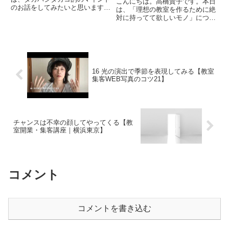
こんにちは。高橋貴子です。本日
のお話をしてみたいと思います。
は、「理想の教室を作るために絶
【いい嫁を演じない】私は基本的
対に持ってて欲しいモノ」につい
に初対面の人と会っても、必要以
てお話してみたいと思います。私
上に自分をよく見せたりすること
が、先生に何を持ってて欲しいと
が無いようになるべく自然な感じ
思っているかというと、、、それ
で振舞えるようにニュートラル
は、「物事をプラスにとらえる考
な...
え方」です。別の言葉で置き換
え...
16 光の演出で季節を表現してみる【教室
集客WEB写真のコツ21】
チャンスは不幸の顔してやってくる【教
室開業・集客講座｜横浜東京】
コメント
コメントを書き込む