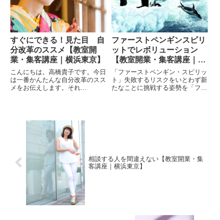
いとおもいます。事案が複雑に...
げを安定させるコツ～マインド
安...
すぐにできる！見た目 自
ファーストペンギンスピリ
分改革のススメ【教室開
ットでレボリューション
業・集客講座｜横浜東京】
【教室開業・集客講座｜横
浜東京】
こんにちは。高橋貴子です。今日
「ファーストペンギン・スピリッ
は一番かんたんな自分改革のスス
ト」失敗するリスクをいとわず新
メをお伝えします。それ
たなことに挑戦する姿勢を「ファ
は、、、・・・・・・ズバリ！！
ーストペンギン・スピリット」と
「服装・外見」からです。私の過
呼ぶ。海の中にいる獲物を得るた
去の話なんですけどね、私、めっ
めに自らを危険にさらすことを覚
ちゃ地味な子だったんですよ。ｗ
悟して、氷床から真っ先に海に飛
「えええーーー！信じられな
び込むペンギンになぞらえたも
い！！」って...
の...
相談する人を間違えない【教室開業・集
客講座｜横浜東京】