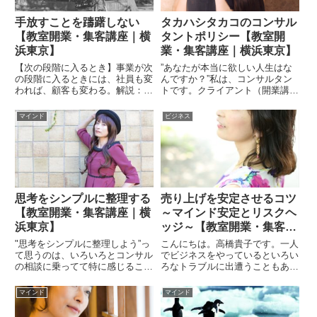
手放すことを躊躇しない
タカハシタカコのコンサル
【教室開業・集客講座｜横
タントポリシー【教室開
浜東京】
業・集客講座｜横浜東京】
【次の段階に入るとき】事業が次
”あなたが本当に欲しい人生はな
の段階に入るときには、社員も変
んですか？”私は、コンサルタン
われば、顧客も変わる。解説：社
トです。クライアント（開業講座
員がいなくなって、次に進む。お
上では生徒さん）の悩み解決への
客がいなくなって、次に進む。逆
アドバイス方向性の指針を出すと
マインド
ビジネス
にはならない。だから、社員とお
いうのがメインのお仕事です。こ
客がいなくなるのは、常に新しい
こで大事なのは、「私が代わりに
成長が近くまで来ていることの
やってあげる」のではなく、あ
サ...
く...
思考をシンプルに整理する
売り上げを安定させるコツ
【教室開業・集客講座｜横
～マインド安定とリスクヘ
浜東京】
ッジ～【教室開業・集客講
座｜横浜東京】
"思考をシンプルに整理しよう”っ
こんにちは。高橋貴子です。一人
て思うのは、いろいろとコンサル
でビジネスをやっているといろい
の相談に乗ってて特に感じること
ろなトラブルに出遭うこともあり
ですね。事案は複雑にしすぎない
ますよね。今日は、そんなときに
ほうがいいです。こんにちは。高
ひとつのヒントにしていただきた
マインド
マインド
橋貴子です。今日は「思考のシン
いな～と思うお話をしたいと思い
プル化」というテーマでお話した
ます。今日のテーマは、「売り上