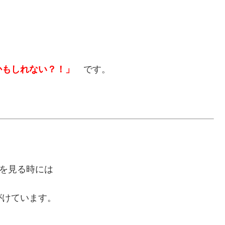
かもしれない？！」
です。
トを見る時には
がけています。