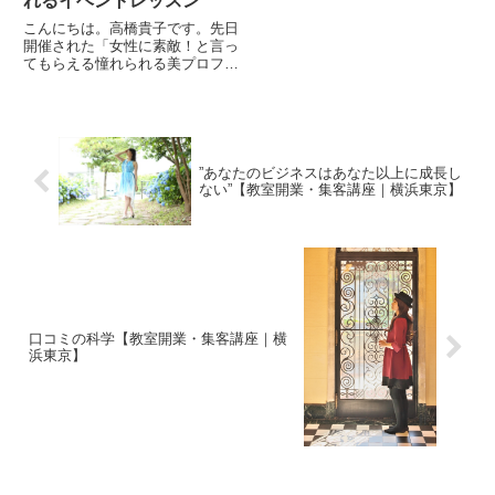
れるイベントレッスン
こんにちは。高橋貴子です。先日
開催された「女性に素敵！と言っ
てもらえる憧れられる美プロフィ
ール写真撮影＆スタイリング＆構
図のセンスを身につける写真講
座」こちらの講座のレッスンレポ
ートをしちゃいます♪今回の講座
は、写真の中でもみなさんが特に
知...
”あなたのビジネスはあなた以上に成長し
ない”【教室開業・集客講座｜横浜東京】
口コミの科学【教室開業・集客講座｜横
浜東京】