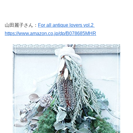
山田麗子さん：
For all antique lovers vol.2
https://www.amazon.co.jp/dp/B078685MHR