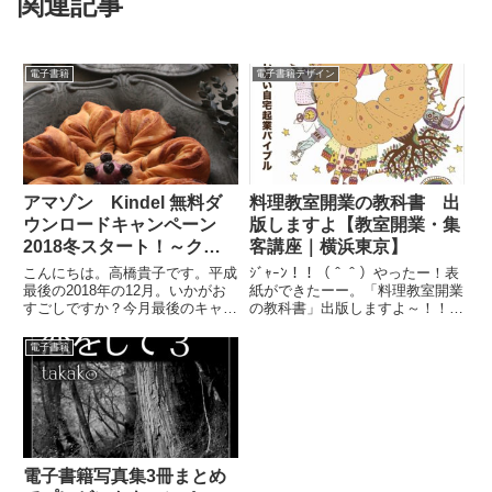
関連記事
電子書籍
電子書籍デザイン
アマゾン Kindel 無料ダ
料理教室開業の教科書 出
ウンロードキャンペーン
版しますよ【教室開業・集
2018冬スタート！～クリ
客講座｜横浜東京】
スマスの贈り物は電子書籍
こんにちは。高橋貴子です。平成
ｼﾞｬｰﾝ！！（＾＾）やったー！表
をあなたに～
最後の2018年の12月。いかがお
紙ができたーー。「料理教室開業
すごしですか？今月最後のキャン
の教科書」出版しますよ～！！！
ペーンをみなさまにお伝えしたい
こんにちは。高橋貴子です。急に
と思います。＾＾そして、今年
ひらめいたんです。だから原稿は
電子書籍
2018年締めくくりのお祭り
これからです。（笑）でも表紙を
は、、、、恒例の、、電子書籍キ
先に作らないとテンションが上が
ンドル無料ダウンロードキャン
らないので先に表紙を作りま...
ペ...
電子書籍写真集3冊まとめ