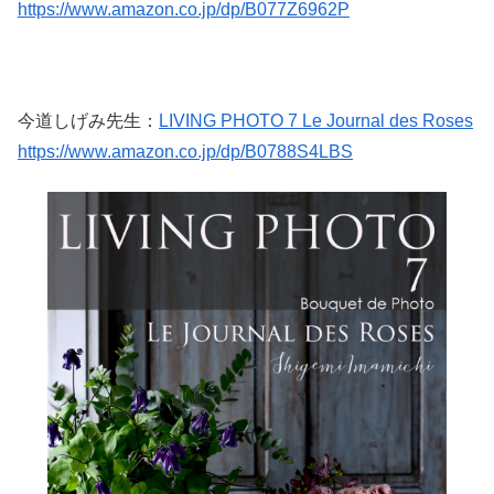
https://www.amazon.co.jp/dp/B077Z6962P
今道しげみ先生：
LIVING PHOTO 7 Le Journal des Roses
https://www.amazon.co.jp/dp/B0788S4LBS