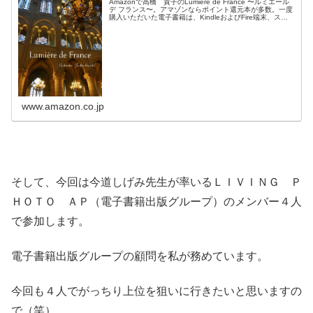
Amazonで高橋 貴子のLumière de France 〜ルミエール
デ フランス〜。アマゾンならポイント還元本が多数。一度
購入いただいた電子書籍は、KindleおよびFire端末、スマ
ートフォンやタブレットなど、様々な端末でもお楽し...
www.amazon.co.jp
そして、今回は今道しげみ先生が率いるＬＩＶＩＮＧ Ｐ
ＨＯＴＯ ＡＰ（電子書籍出版グループ）のメンバー４人
で参加します。
電子書籍出版グループの顧問を私が務めています。
今回も４人でがっちり上位を狙いに行きたいと思いますの
で（笑）