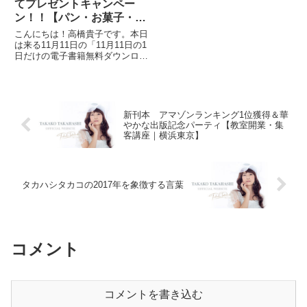
てプレゼントキャンペー
ン！！【パン・お菓子・料
理教室 開業・集客講座｜
こんにちは！高橋貴子です。本日
横浜東京】
は来る11月11日の「11月11日の1
日だけの電子書籍無料ダウンロー
ドキャンペーン」のお知らせで
す。一並びの特別な日の1日キャ
ンペーンです。（＾＾）
11/11（金） 17：00～
11/12（土） 17：00久...
新刊本 アマゾンランキング1位獲得＆華
やかな出版記念パーティ【教室開業・集
客講座｜横浜東京】
タカハシタカコの2017年を象徴する言葉
コメント
コメントを書き込む