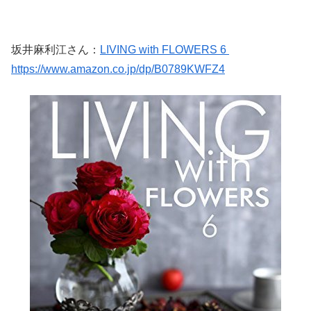
坂井麻利江さん：
LIVING with FLOWERS 6
https://www.amazon.co.jp/dp/B0789KWFZ4