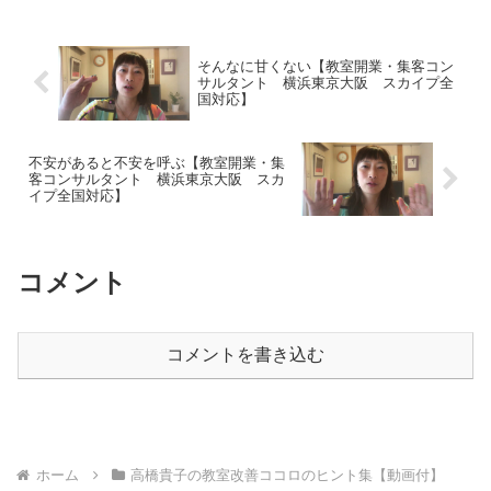
一本に変えるとかいうときに、ど
は、お料理が好きだったとか、ハ
ういう覚悟でその仕事に取り組む
ンドメイドが好きだったとか、お
のかという姿勢についてです。リ
花が好きだったとか、「好き」と
スクを減らしたければ副業的に
いうことから教室を始められて
そんなに甘くない【教室開業・集客コン
こ...
い...
サルタント 横浜東京大阪 スカイプ全
国対応】
不安があると不安を呼ぶ【教室開業・集
客コンサルタント 横浜東京大阪 スカ
イプ全国対応】
コメント
コメントを書き込む
ホーム
高橋貴子の教室改善ココロのヒント集【動画付】