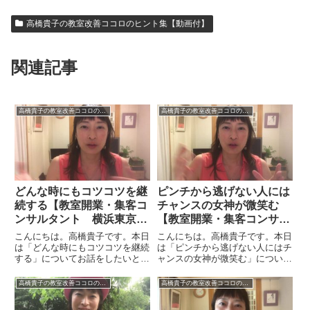
高橋貴子の教室改善ココロのヒント集【動画付】
関連記事
高橋貴子の教室改善ココロのヒント集【動画付】
高橋貴子の教室改善ココロのヒント集【動画付】
どんな時にもコツコツを継
ピンチから逃げない人には
続する【教室開業・集客コ
チャンスの女神が微笑む
ンサルタント 横浜東京大
【教室開業・集客コンサル
阪 スカイプ全国対応】
タント 横浜東京大阪 ス
こんにちは。高橋貴子です。本日
こんにちは。高橋貴子です。本日
カイプ全国対応】
は「どんな時にもコツコツを継続
は「ピンチから逃げない人にはチ
する」についてお話をしたいと思
ャンスの女神が微笑む」について
います。ビジネスをやっている
お話をしたいと思います。あたり
と、いろいろなプライベート上と
まえですが、教室運営をしている
高橋貴子の教室改善ココロのヒント集【動画付】
高橋貴子の教室改善ココロのヒント集【動画付】
かで家の中の事や、いろいろな影
とすべてが順風満帆にいくわけで
響をおよぼすことに関して、心が
はありません。ピンチになること