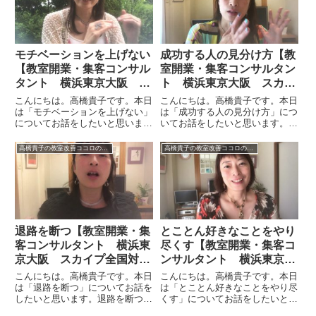
折れるような辛い事があったりし
もあって、そのピンチにも種類
ま...
が...
モチベーションを上げない
成功する人の見分け方【教
【教室開業・集客コンサル
室開業・集客コンサルタン
タント 横浜東京大阪 ス
ト 横浜東京大阪 スカイ
カイプ全国対応】
プ全国対応】
こんにちは。高橋貴子です。本日
こんにちは。高橋貴子です。本日
は「モチベーションを上げない」
は「成功する人の見分け方」につ
についてお話をしたいと思いま
いてお話をしたいと思います。成
す。モチベーションをあげないと
功する人の見分け方という言い方
いうのは世間一般的には違う言葉
をすると、ちょっと上から目線の
高橋貴子の教室改善ココロのヒント集【動画付】
高橋貴子の教室改善ココロのヒント集【動画付】
かもしれません。モチベーション
高飛車な感じがしてしまいます
を上げると、次にモチベーション
が、そういう意味ではなく
は下がりますよね。モチベーショ
て……。私がいろいろとお付き合
ン...
いをして...
退路を断つ【教室開業・集
とことん好きなことをやり
客コンサルタント 横浜東
尽くす【教室開業・集客コ
京大阪 スカイプ全国対
ンサルタント 横浜東京大
応】
阪 オンライン全国対応】
こんにちは。高橋貴子です。本日
こんにちは。高橋貴子です。本日
は「退路を断つ」についてお話を
は「とことん好きなことをやり尽
したいと思います。退路を断つと
くす」についてお話をしたいと思
いうのは、とくに会社員から教室
います。教室をやる人のほとんど