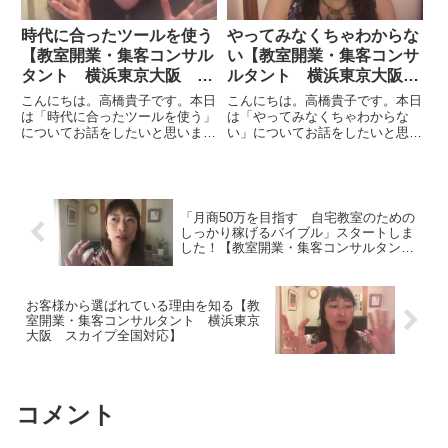
時代に合ったツールを使う
やってみなくちゃわからな
【教室開業・集客コンサル
い【教室開業・集客コンサ
タント 横浜東京大阪 オ
ルタント 横浜東京大阪
ンライン全国対応】
オンライン全国対応】
こんにちは。高橋貴子です。本日
こんにちは。高橋貴子です。本日
は「時代に合ったツールを使う」
は「やってみなくちゃわからな
についてお話をしたいと思いま
い」についてお話をしたいと思い
す。教室集客のやり方として私の
ます。コンサルティングをしてい
中で軸としてあるのは変わりがあ
るときにいろいろな提案を私はし
りません。ホームページを軸とし
ます。私の経験がベースにはなり
てそこを見せながら集客をして成
ますが、たとえば「こういうこと
約をしていきます。もう8年やっ
をやってみたらどうでしょうか」
「月商50万を目指す 自宅教室のための
て...
と...
しっかり稼げるバイブル」スタートしま
した！【教室開業・集客コンサルタン
ト 横浜東京大阪 スカイプ全国対応】
お客様から選ばれている理由を知る【教
室開業・集客コンサルタント 横浜東京
大阪 スカイプ全国対応】
コメント