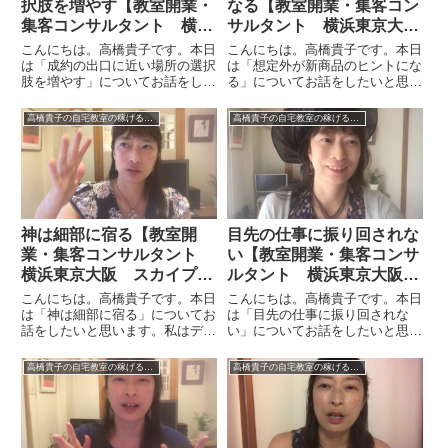
択肢を増やす【教室開業・
なる【教室開業・集客コン
集客コンサルタント 横浜
サルタント 横浜東京大
東京大阪 オンライン全国
阪 オンライン全国対応】
こんにちは。高橋貴子です。本日
こんにちは。高橋貴子です。本日
対応】
は「成約の出口に近い場所の選択
は「想定外が新商品のヒントにな
肢を増やす」についてお話をした
る」についてお話をしたいと思い
いと思います。成約の出口という
ます。ビジネスをやっていると想
のはお申込みです。そのお申込み
定外の人が来たり、想定外のこと
高橋貴子の自宅教室の稼げるバイブル【動画付】
高橋貴子の自宅教室の稼げるバイブル【動画付】
方法を増やすだけで成約率が上が
が起きたりします。そのときに、
ります。たとえばホームページが
「あ、新商品が作れるかも」と思
軸であれば、そのホームページ
えるかどうかがアイデアの勝負
の...
に...
神は細部に宿る【教室開
目先の仕事に振り回されな
業・集客コンサルタント
い【教室開業・集客コンサ
横浜東京大阪 スカイプ全
ルタント 横浜東京大阪
国対応】
スカイプ全国対応】
こんにちは。高橋貴子です。本日
こんにちは。高橋貴子です。本日
は「神は細部に宿る」についてお
は「目先の仕事に振り回されな
話をしたいと思います。私はデザ
い」についてお話をしたいと思い
インをやる人です。写真も撮る
ます。教室の先生などのクライア
し、ウェブデザインもやるし、も
ントさんの相談にいろいろと乗っ
高橋貴子の自宅教室の稼げるバイブル【動画付】
高橋貴子の自宅教室の稼げるバイブル【動画付】
ともとインテリアコーディネータ
ていると時間がないおっしゃる方
ーだったのでカラーもやります
が非常に多いです。みなさんお仕
し、パースも描くし、インテリア
事をいろいろとやっているし、私
コー...
も...