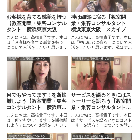
お客様を育てる感覚を持つ
神は細部に宿る【教室開
【教室開業・集客コンサル
業・集客コンサルタント
タント 横浜東京大阪 ス
横浜東京大阪 スカイプ全
カイプ全国対応】
国対応】
こんにちは。高橋貴子です。本日
こんにちは。高橋貴子です。本日
は「お客様を育てる感覚を持つ」
は「神は細部に宿る」についてお
についてお話をしたいと思いま
話をしたいと思います。私はデザ
す。お客様を育てるというと、言
インをやる人です。写真も撮る
葉としては少し良くない言葉に聞
し、ウェブデザインもやるし、も
高橋貴子の自宅教室の稼げるバイブル【動画付】
高橋貴子の自宅教室の稼げるバイブル【動画付】
こえるかもしれません。でも、分
ともとインテリアコーディネータ
かりやすく説明するために「お客
ーだったのでカラーもやります
様を育てる」という言い方をして
し、パースも描くし、インテリア
い...
コー...
何でもやってます！を断捨
サービスを語るときにはス
離しよう【教室開業・集客
トーリーを語ろう【教室開
コンサルタント 横浜東京
業・集客コンサルタント
大阪 オンライン全国対
横浜東京大阪 スカイプ全
こんにちは。高橋貴子です。本日
こんにちは。高橋貴子です。本日
応】
国対応】
は「何でもやってます！を断捨離
は「サービスを語るときにはスト
しよう」についてお話をしたいと
ーリーを語ろう」についてお話を
思います。ウェブサイトの診断を
したいと思います。サービスを伝
したり、教室の先生のお話を聞い
えるときに、たとえば「うちの商
高橋貴子の自宅教室の稼げるバイブル【動画付】
高橋貴子の自宅教室の稼げるバイブル【動画付】