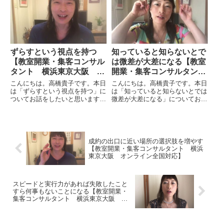
たりしていると「なんでもやって
品はこういう特徴があって、こう
います」と謳っていることがけっ
いうスペックがあって、便利でい
こうあります。これも、あれ
いですよ」というような紹介も
も、...
一...
ずらすという視点を持つ
知っていると知らないとで
【教室開業・集客コンサル
は微差が大差になる【教室
タント 横浜東京大阪 オ
開業・集客コンサルタン
ンライン全国対応】
ト 横浜東京大阪 オンラ
こんにちは。高橋貴子です。本日
こんにちは。高橋貴子です。本日
イン全国対応】
は「ずらすという視点を持つ」に
は「知っていると知らないとでは
ついてお話をしたいと思います。
微差が大差になる」についてお話
いろいろな教室や業種・業態があ
をしたいと思います。何かの知識
ると思います。私の場合はパンだ
を得るということはすごく良いこ
ったので一般的なパン教室という
とですし、そのことを知って実行
ふうに考えると、酵母で分けると
するのもすごく良いことです。第
か、製法で分けるとか、そうい
一段階としては、適切な行動を
成約の出口に近い場所の選択肢を増やす
う...
す...
【教室開業・集客コンサルタント 横浜
東京大阪 オンライン全国対応】
スピードと実行力があれば失敗したこと
すら何事もないことになる【教室開業・
集客コンサルタント 横浜東京大阪 オ
ンライン全国対応】