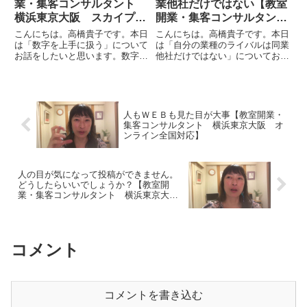
業・集客コンサルタント
業他社だけではない【教室
横浜東京大阪 スカイプ全
開業・集客コンサルタン
国対応】
ト 横浜東京大阪 スカイ
こんにちは。高橋貴子です。本日
こんにちは。高橋貴子です。本日
プ全国対応】
は「数字を上手に扱う」について
は「自分の業種のライバルは同業
お話をしたいと思います。数字と
他社だけではない」についてお話
いうのは、キャッチコピーなどの
をしたいと思います。通常はライ
中にも使われることがあるし、ウ
バル研究をするというと、たとえ
ェブサイトの中にも扱われるシー
ば私ならパン教室、東京や神奈
ンも多いです。私自身もパンの教
川、特に天然酵母、というように
室について「７つの天然酵母」
ウェブサイトを探したりします。
人もＷＥＢも見た目が大事【教室開業・
と...
で...
集客コンサルタント 横浜東京大阪 オ
ンライン全国対応】
人の目が気になって投稿ができません。
どうしたらいいでしょうか？【教室開
業・集客コンサルタント 横浜東京大
阪 オンライン全国対応】
コメント
コメントを書き込む