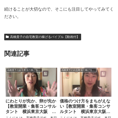
続けることが大切なので、そこにも注目してやってみてく
ださい。
高橋貴子の自宅教室の稼げるバイブル【動画付】
関連記事
高橋貴子の自宅教室の稼げるバイブル【動画付】
高橋貴子の自宅教室の稼げるバイブル【動画付】
にわとりが先か、卵が先か
価格のつけ方をまちがえな
【教室開業・集客コンサル
い【教室開業・集客コンサ
タント 横浜東京大阪 オ
ルタント 横浜東京大阪
ンライン全国対応】
スカイプ全国対応】
こんにちは。高橋貴子です。本日
こんにちは。高橋貴子です。本日