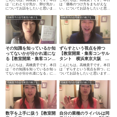
は「にわとりが先か、卵が先か」
は「価格のつけ方をまちがえな
についてお話をしたいと思いま
い」についてお話をしたいと思い
す。事業をやっていくうえで学び
ます。価格のつけ方を間違えない
というものは常にリニューアルし
というのはどういう意味かという
高橋貴子の自宅教室の稼げるバイブル【動画付】
高橋貴子の自宅教室の稼げるバイブル【動画付】
ていかないといけないと思いま
と、コスト重視型で価格をつける
す。たとえば、製菓学校、製パン
とお客様は集まらないということ
学校、お料理の関係の学校がいろ
です。コスト重視型の例を挙げま
いろ...
す...
その知識を知っているか知
ずらすという視点を持つ
ってないかが分かれ道にな
【教室開業・集客コンサル
る【教室開業・集客コンサ
タント 横浜東京大阪 オ
ルタント 横浜東京大阪
ンライン全国対応】
こんにちは。高橋貴子です。本日
こんにちは。高橋貴子です。本日
スカイプ全国対応】
は「その知識を知っているか知っ
は「ずらすという視点を持つ」に
てないかが分かれ道になる」につ
ついてお話をしたいと思います。
いてお話をしたいと思います。私
いろいろな教室や業種・業態があ
が書いた「しっかり稼げる自宅教
ると思います。私の場合はパンだ
高橋貴子の自宅教室の稼げるバイブル【動画付】
高橋貴子の自宅教室の稼げるバイブル【動画付】
室の開業・集客バイブル」という
ったので一般的なパン教室という
本があって非常に好評をいただい
ふうに考えると、酵母で分けると
ており、コメントやメールをい
か、製法で分けるとか、そうい
た...
う...
数字を上手に扱う【教室開
自分の業種のライバルは同