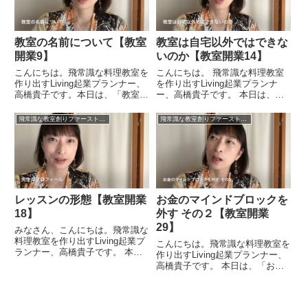
教室の名前について【教室
教室は自宅以外ではできな
開業9】
いのか【教室開業14】
こんにちは。飛常識な料理教室を
こんにちは。 飛常識な料理教室
作り出すLiving起業プランナー、
を作り出すLiving起業プランナ
高橋貴子です。本日は、「教室の
ー、高橋貴子です。 本日は、
名前をどのように考えるのか」と
「教室は自宅以外ではできないの
いうことについてお話をしたいと
か」 ということについて考えて
飛常識な教室創りファーストステップ31プログラム
飛常識な教室創りファーストステップ31プログラム
思います。教室の名前は、パン・
みたいと思います。自宅開業とい
お菓子・料理なのか、によって、
う講座をやっている性質上、 自
いろいろな名前の付け方が...
宅がベースになってくるとい...
レッスンの形態【教室開業
お金のマインドブロックを
18】
外す その２【教室開業
29】
みなさん、こんにちは。飛常識な
料理教室を作り出すLiving起業プ
こんにちは。飛常識な料理教室を
ランナー、高橋貴子です。 本日
作り出すLiving起業プランナー、
は、「レッスンの形態」について
高橋貴子です。 本日は、「お金
お話をしていきたいと思います。
のマインドブロックを外す その
まず、その１、コースレッスンに
２」についてお話をしてみたいと
ついてお話をしていきます。私の
思います。無料と有料のどちらが
教室ではコースレッスンと...