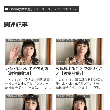
飛常識な教室創りファーストステップ31プログラム
関連記事
飛常識な教室創りファーストステップ31プログラム
飛常識な教室創りファーストステップ31プログラム
レシピについての考え方
客観視することで気づくこ
【教室開業16】
と【教室開業8】
こんにちは。飛常識な料理教室を
こんにちは。飛常識な料理教室を
作り出すLiving起業プランナー、
作り出すLiving起業プランナー、
高橋貴子です。 本日は、「レシ
高橋貴子です。本日は、「客観視
ピについての考え方」についてお
することで気づくこと」について
伝えしたいと思います。私の中で
お話ししたいと思います。先日
飛常識な教室創りファーストステップ31プログラム
飛常識な教室創りファーストステップ31プログラム
はけっこうレシピの位置づけは大
Skypeレッスンをやっていた生徒
事です。自分のブランディングに
さんとお話をしていて気づいたこ
ほぼ近い「顔」といっても...
とがあるんです。それは...