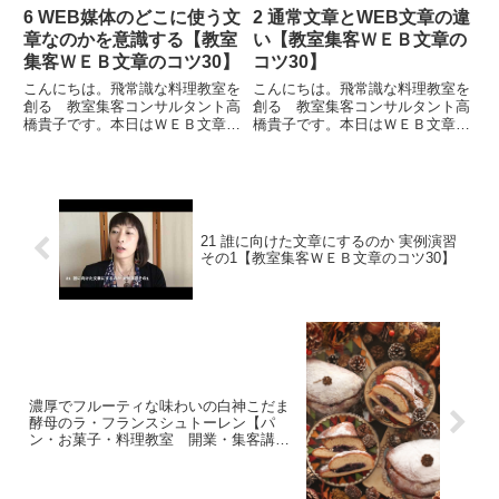
6 WEB媒体のどこに使う文
2 通常文章とWEB文章の違
章なのかを意識する【教室
い【教室集客ＷＥＢ文章の
集客ＷＥＢ文章のコツ30】
コツ30】
こんにちは。飛常識な料理教室を
こんにちは。飛常識な料理教室を
創る 教室集客コンサルタント高
創る 教室集客コンサルタント高
橋貴子です。本日はＷＥＢ文章の
橋貴子です。本日はＷＥＢ文章の
コツ６ということで「ＷＥＢ媒体
コツ２ということで「通常文章と
のどこに使う文章なのかを意識す
ＷＥＢ文章の違い」についてお話
る」ということについてお話をし
をしたいと思います。ここで言う
たいと思います。ＷＥＢ媒体で文
通常文章とは、本などに代表され
章がよく出てくるところは大き
る紙媒体をベースにしたものの
く...
こ...
21 誰に向けた文章にするのか 実例演習
その1【教室集客ＷＥＢ文章のコツ30】
濃厚でフルーティな味わいの白神こだま
酵母のラ・フランスシュトーレン【パ
ン・お菓子・料理教室 開業・集客講座
｜横浜東京】