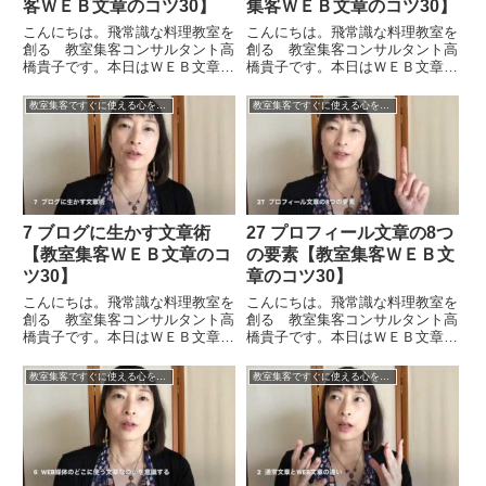
客ＷＥＢ文章のコツ30】
集客ＷＥＢ文章のコツ30】
こんにちは。飛常識な料理教室を
こんにちは。飛常識な料理教室を
創る 教室集客コンサルタント高
創る 教室集客コンサルタント高
橋貴子です。本日はＷＥＢ文章の
橋貴子です。本日はＷＥＢ文章の
コツ１９ということで「行動を起
コツ２１ということで「誰に向け
こしてもらう文章に必要なもの」
た文章にするのか 実例演習その
教室集客ですぐに使える心をつかむＷＥＢ文章のコツ30
教室集客ですぐに使える心をつかむＷＥＢ文章のコツ30
ということについてお伝えをした
１」についてお伝えをしたいと思
いと思います。文章やブログの添
います。誰に向けた文章にするの
削をしているときに出てくるお
かということの考え方のヒント
話...
で...
7 ブログに生かす文章術
27 プロフィール文章の8つ
【教室集客ＷＥＢ文章のコ
の要素【教室集客ＷＥＢ文
ツ30】
章のコツ30】
こんにちは。飛常識な料理教室を
こんにちは。飛常識な料理教室を
創る 教室集客コンサルタント高
創る 教室集客コンサルタント高
橋貴子です。本日はＷＥＢ文章の
橋貴子です。本日はＷＥＢ文章の
コツ７ということで「ブログに生
コツ２７ということで「プロフィ
かす文章術」についてお話をした
ール文章の８つの要素」について
教室集客ですぐに使える心をつかむＷＥＢ文章のコツ30
教室集客ですぐに使える心をつかむＷＥＢ文章のコツ30
いと思います。ブログに生かす文
お伝えをしたいと思います。前回
章術ということで、ブログの一番
までのところでプロフィール文章
の特徴は即時性とライブ感で
の要素をご用意いただきまし
す。...
た。...