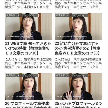
創る 教室集客コンサルタント高
創る 教室集客コンサルタント高
橋貴子です。本日はＷＥＢ文章の
橋貴子です。本日はＷＥＢ文章の
コツ１３ということで「わかりや
コツ６ということで「ＷＥＢ媒体
すい文章構成」についてお話をし
のどこに使う文章なのかを意識す
教室集客ですぐに使える心をつかむＷＥＢ文章のコツ30
教室集客ですぐに使える心をつかむＷＥＢ文章のコツ30
たいと思います。わかりやすい文
る」ということについてお話をし
章の基本構成というのは、そもそ
たいと思います。ＷＥＢ媒体で文
も、見出し（タイトル）があっ
章がよく出てくるところは大き
て...
く...
11 WEB文章 知っておきた
22 誰に向けた文章にする
い3つの特徴【教室集客Ｗ
のか 実例演習その2【教室
ＥＢ文章のコツ30】
集客ＷＥＢ文章のコツ30】
こんにちは。飛常識な料理教室を
こんにちは。飛常識な料理教室を
創る 教室集客コンサルタント高
創る 教室集客コンサルタント高
橋貴子です。本日はＷＥＢ文章の
橋貴子です。本日はＷＥＢ文章の
コツ１１ということで「ＷＥＢ文
コツ２２ということで「誰に向け
章 知っておきたい３つの特徴」
た文章にするのか 実例演習その
教室集客ですぐに使える心をつかむＷＥＢ文章のコツ30
教室集客ですぐに使える心をつかむＷＥＢ文章のコツ30
についてお話をしたいと思いま
２」ということで、ロールケーキ
す。ＷＥＢの文章は通常の文章と
についてお伝えをしたいと思いま
違い、少し、意識をしてほしい、
す。ケーキなどはやはり、スイ
考...
ー...
26 プロフィール文章作成
25 伝わるプロフィール 3つ