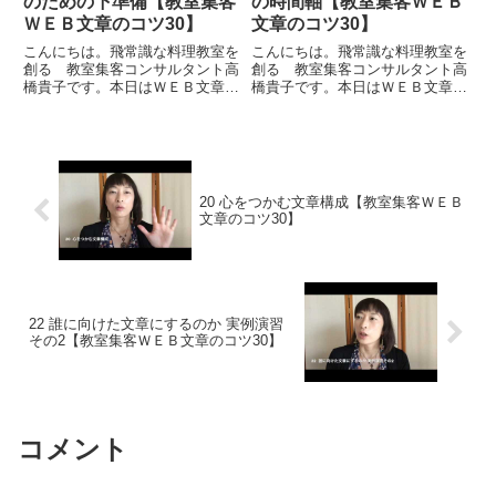
のための下準備【教室集客
の時間軸【教室集客ＷＥＢ
ＷＥＢ文章のコツ30】
文章のコツ30】
こんにちは。飛常識な料理教室を
こんにちは。飛常識な料理教室を
創る 教室集客コンサルタント高
創る 教室集客コンサルタント高
橋貴子です。本日はＷＥＢ文章の
橋貴子です。本日はＷＥＢ文章の
コツ２６ということで「プロフィ
コツ２５ということで「伝わるプ
ール文章作成のための下準備」に
ロフィール ３つの時間軸」とい
ついてお伝えをしたいと思いま
うことについてお伝えをしたいと
す。プロフィールにはいろいろな
思います。私は自分のホームペー
ものを要素として入れていきます
ジに、訪問してきた人がどこを
が...
見...
20 心をつかむ文章構成【教室集客ＷＥＢ
文章のコツ30】
22 誰に向けた文章にするのか 実例演習
その2【教室集客ＷＥＢ文章のコツ30】
コメント