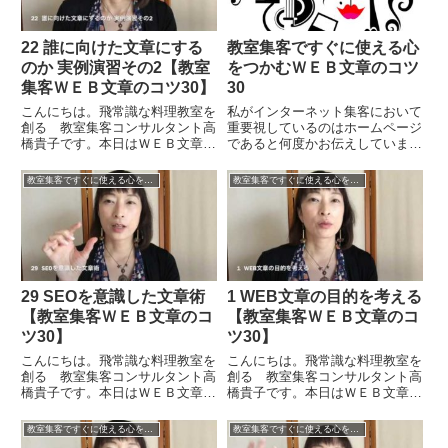
22 誰に向けた文章にする
教室集客ですぐに使える心
のか 実例演習その2【教室
をつかむＷＥＢ文章のコツ
集客ＷＥＢ文章のコツ30】
30
こんにちは。飛常識な料理教室を
私がインターネット集客において
創る 教室集客コンサルタント高
重要視しているのはホームページ
橋貴子です。本日はＷＥＢ文章の
であると何度かお伝えしていま
コツ２２ということで「誰に向け
す。そして、その要になる基軸に
た文章にするのか 実例演習その
「写真」と「文章」という構成要
教室集客ですぐに使える心をつかむＷＥＢ文章のコツ30
教室集客ですぐに使える心をつかむＷＥＢ文章のコツ30
２」ということで、ロールケーキ
素があります。写真の単元では写
についてお伝えをしたいと思いま
真をどうやって効果的に撮り、Ｗ
す。ケーキなどはやはり、スイ
ＥＢサイトに掲載したらよいのか
ー...
を...
29 SEOを意識した文章術
1 WEB文章の目的を考える
【教室集客ＷＥＢ文章のコ
【教室集客ＷＥＢ文章のコ
ツ30】
ツ30】
こんにちは。飛常識な料理教室を
こんにちは。飛常識な料理教室を
創る 教室集客コンサルタント高
創る 教室集客コンサルタント高
橋貴子です。本日はＷＥＢ文章の
橋貴子です。本日はＷＥＢ文章の
コツ２９ということで「SEOを
コツ１ということで「ＷＥＢ文章
意識した文章術」についてお伝え
の目的を考える」ということにつ
教室集客ですぐに使える心をつかむＷＥＢ文章のコツ30
教室集客ですぐに使える心をつかむＷＥＢ文章のコツ30
をしたいと思います。他のところ
いてお話をしたいと思います。文