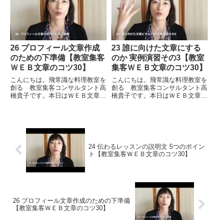
でまた詳しくお話をしますが、
章を書くということは、何か伝え
SEOというのは Search ...
たいことがあるというのが普通
で...
26 プロフィール文章作成
23 誰に向けた文章にする
のための下準備【教室集客
のか 実例演習その3【教室
ＷＥＢ文章のコツ30】
集客ＷＥＢ文章のコツ30】
こんにちは。飛常識な料理教室を
こんにちは。飛常識な料理教室を
創る 教室集客コンサルタント高
創る 教室集客コンサルタント高
橋貴子です。本日はＷＥＢ文章の
橋貴子です。本日はＷＥＢ文章の
コツ２６ということで「プロフィ
コツ２３ということで「誰に向け
ール文章作成のための下準備」に
た文章にするのか 実例演習その
ついてお伝えをしたいと思いま
３」テーマとして、プリザーブド
す。プロフィールにはいろいろな
フラワーについてお伝えをしたい
ものを要素として入れていきます
と思います。プリザーブドフラ
が...
ワ...
24 伝わるレッスンの説明文 5つのポイン
ト【教室集客ＷＥＢ文章のコツ30】
26 プロフィール文章作成のための下準備
【教室集客ＷＥＢ文章のコツ30】