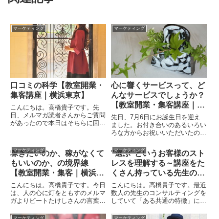
マーケティング
マーケティング
口コミの科学【教室開業・
心に響くサービスって、ど
集客講座｜横浜東京】
んなサービスでしょうか？
【教室開業・集客講座｜横
こんにちは。高橋貴子です。先
浜東京】
日、メルマガ読者さんからご質問
先日、7月6日にお誕生日を迎え
があったので本日はそちらに回答
ました。お付き合いのあるいろい
してみようとおもいます。ご質問
ろな方からお祝いいただいたので
の内容は、「どうやったら口コミ
すが、意外だったのは、スポーツ
って起こせるのか」というお話で
ジム「カーブス」のスタッフさん
マーケティング
マーケティング
稼ぎたいのか、稼がなくて
"選ぶ”というお客様のスト
す。さて、口コミのことをお話し
からバースデーカードをいただい
する前に、まず口コミのメカニズ
もいいのか、の境界線
レスを理解する～講座をた
たこと。もともとセントラルには
ム...
通っていたのですが、どうして
【教室開業・集客｜横浜・
くさん持っている先生の落
も...
東京】
とし穴～【パン・お菓子・
こんにちは。高橋貴子です。今日
こんにちは。高橋貴子です。最近
料理教室 開業・集客講座
は、人の心に灯をともすのメルマ
数人の先生のコンサルティングを
ガよりビートたけしさんの言葉を
していて「ある共通の特徴」に気
｜横浜東京】
お借りしてお話をしてみようと思
づいたのでこちらでみなさんにお
います。-----------------------------------
伝えしようと思いブログを書いて
マーケティング
マーケティング