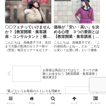
---------------------...
います。本日のテーマは「"選
ぶ”というお客様のストレスを理
解する～講座をたくさん持ってい
る...
〇〇フェチっていけません
価格が「安い・高い」を決
か？【教室開業・集客講
める心理 ３つの要因とは
座・コンサルタント｜横浜
【教室開業・集客講座｜横
東京】
浜東京】
こんにちは。高橋貴子です。先日
こんにちは。高橋貴子です。「こ
まで大阪の怒涛のセミナー祭り
の値段高いよね～」とか「これな
（苦笑）毎日セミナー＆セミナー
ら安い！お買い得」という価格の
前後の会員のみなさまのセッショ
話はよくある話ですが、そんなと
ンで、、、喉をやられてしまいま
きは買い手にはどんな心理が働い
した。ｗ単純に使いすぎですね。
ているのでしょうか？----------------
ｗ次回からはもっと体力考えてス
-------------------...
ケジュールを組みます。というこ
お客様は商品だけではなく、すべての体
と...
験にお金を払う【教室開業・集客講座｜
横浜東京】
"選ぶ”というお客様のストレスを理解す
る～講座をたくさん持っている先生の落
とし穴～【パン・お菓子・料理教室 開
業・集客講座｜横浜東京】
メニュー
ホーム
検索
トップ
サイドバー