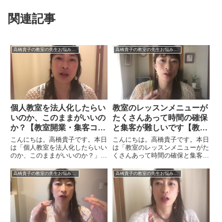
関連記事
高橋貴子の教室の先生お悩み解決チャンネル【動画付】
高橋貴子の教室の先生お悩み解決チャンネル【動画付】
個人教室を法人化したらい
教室のレッスンメニューが
いのか、このままがいいの
たくさんあって時間の確保
か？【教室開業・集客コン
と集客が難しいです【教室
サルタント 横浜東京大
開業・集客コンサルタン
こんにちは。高橋貴子です。本日
こんにちは。高橋貴子です。本日
阪 スカイプ全国対応】
ト 横浜東京大阪 スカイ
は「個人教室を法人化したらいい
は「教室のレッスンメニューがた
のか、このままがいいのか？」に
くさんあって時間の確保と集客が
プ全国対応】
ついてお話をしたいと思います。
難しいです」についてお話をした
私自身は２年前に法人にしまし
いと思います。まず最近の傾向に
高橋貴子の教室の先生お悩み解決チャンネル【動画付】
高橋貴子の教室の先生お悩み解決チャンネル【動画付】
た。いろいろな理由や事情やタイ
ついてです。以前は、たくさんの
ミングがありましたが、ひとつの
ものから選べることに価値がある
大きな考えるきっかけとなるのは
という時代でした。だけど、情
年...
報...