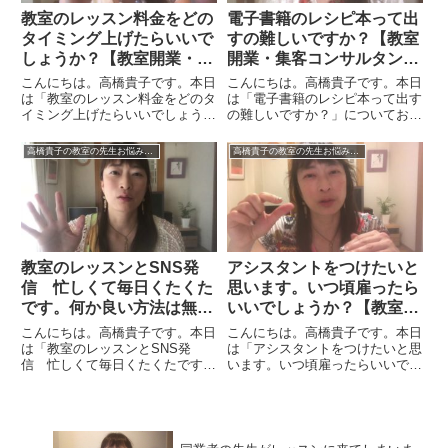
教室のレッスン料金をどの
電子書籍のレシピ本って出
タイミング上げたらいいで
すの難しいですか？【教室
しょうか？【教室開業・集
開業・集客コンサルタン
客コンサルタント 横浜東
ト 横浜東京大阪 スカイ
こんにちは。高橋貴子です。本日
こんにちは。高橋貴子です。本日
京大阪 スカイプ全国対
プ全国対応】
は「教室のレッスン料金をどのタ
は「電子書籍のレシピ本って出す
イミング上げたらいいでしょう
の難しいですか？」についてお話
応】
か？」についてお話をしたいと思
をしたいと思います。私は電子書
います。レッスン料金が安いとい
籍のコンサルタントもしていま
高橋貴子の教室の先生お悩み解決チャンネル【動画付】
高橋貴子の教室の先生お悩み解決チャンネル【動画付】
うことは、経営をしていくうえで
す。とうぜん自分もレシピ本を出
致命的です。利益が残っていきま
していますし、写真集も出してい
せんので。最初の頃は、みんなが
ます。ビジネス書のような長いタ
喜...
イ...
教室のレッスンとSNS発
アシスタントをつけたいと
信 忙しくて毎日くたくた
思います。いつ頃雇ったら
です。何か良い方法は無い
いいでしょうか？【教室開
でしょうか？【教室開業・
業・集客コンサルタント
こんにちは。高橋貴子です。本日
こんにちは。高橋貴子です。本日
集客コンサルタント 横浜
横浜東京大阪 スカイプ全
は「教室のレッスンとSNS発
は「アシスタントをつけたいと思
信 忙しくて毎日くたくたです。
います。いつ頃雇ったらいいでし
東京大阪 スカイプ全国対
国対応】
何か良い方法は無いでしょう
ょうか？」についてお話をしたい
応】
か？」についてお話をしたいと思
と思います。アシスタントをつけ
います。個人で教室をやっていく
たいと思うようになるのは、どれ
場合には、大手さんとは違ってネ
くらいの頃でしょうか。5年から
ックになってくるのは広告費をそ
7年くらいやった感じになるの