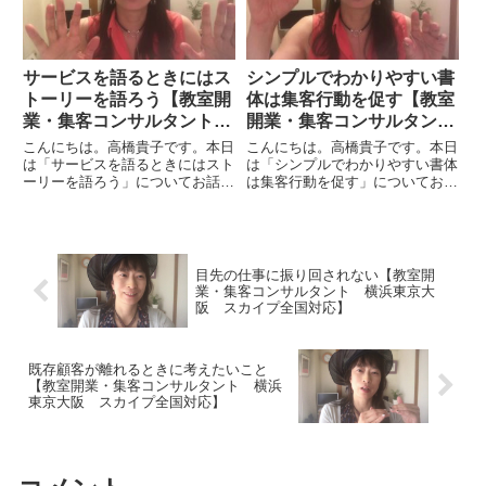
勘...
す...
サービスを語るときにはス
シンプルでわかりやすい書
トーリーを語ろう【教室開
体は集客行動を促す【教室
業・集客コンサルタント
開業・集客コンサルタン
横浜東京大阪 スカイプ全
ト 横浜東京大阪 スカイ
こんにちは。高橋貴子です。本日
こんにちは。高橋貴子です。本日
国対応】
プ全国対応】
は「サービスを語るときにはスト
は「シンプルでわかりやすい書体
ーリーを語ろう」についてお話を
は集客行動を促す」についてお話
したいと思います。サービスを伝
をしたいと思います。文字の媒体
えるときに、たとえば「うちの商
はそれがデジタルであっても紙で
品はこういう特徴があって、こう
あっても、女性に喜ばれて読んで
いうスペックがあって、便利でい
もらいやすい書体があります。書
いですよ」というような紹介も
体の印象というものも考えると
目先の仕事に振り回されない【教室開
一...
よ...
業・集客コンサルタント 横浜東京大
阪 スカイプ全国対応】
既存顧客が離れるときに考えたいこと
【教室開業・集客コンサルタント 横浜
東京大阪 スカイプ全国対応】