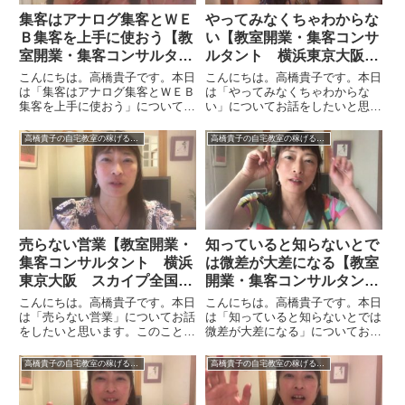
集客はアナログ集客とＷＥ
やってみなくちゃわからな
Ｂ集客を上手に使おう【教
い【教室開業・集客コンサ
室開業・集客コンサルタン
ルタント 横浜東京大阪
ト 横浜東京大阪 オンラ
オンライン全国対応】
こんにちは。高橋貴子です。本日
こんにちは。高橋貴子です。本日
イン全国対応】
は「集客はアナログ集客とＷＥＢ
は「やってみなくちゃわからな
集客を上手に使おう」についてお
い」についてお話をしたいと思い
話をしたいと思います。私はＷＥ
ます。コンサルティングをしてい
Ｂ集客を教えているコンサルタン
るときにいろいろな提案を私はし
高橋貴子の自宅教室の稼げるバイブル【動画付】
高橋貴子の自宅教室の稼げるバイブル【動画付】
トですが、でも、この時代だから
ます。私の経験がベースにはなり
こそＷＥＢ集客とアナログ集客と
ますが、たとえば「こういうこと
の両方をやっておきたいという
をやってみたらどうでしょうか」
お...
と...
売らない営業【教室開業・
知っていると知らないとで
集客コンサルタント 横浜
は微差が大差になる【教室
東京大阪 スカイプ全国対
開業・集客コンサルタン
応】
ト 横浜東京大阪 オンラ
こんにちは。高橋貴子です。本日
こんにちは。高橋貴子です。本日
イン全国対応】
は「売らない営業」についてお話
は「知っていると知らないとでは
をしたいと思います。このことは
微差が大差になる」についてお話
折に触れて何度かお話をしていま
をしたいと思います。何かの知識
す。みなさんの営業に対するイメ
を得るということはすごく良いこ
高橋貴子の自宅教室の稼げるバイブル【動画付】
高橋貴子の自宅教室の稼げるバイブル【動画付】
ージは、「グイグイ」「ゴリゴ
とですし、そのことを知って実行
リ」というものかもしれません。
するのもすごく良いことです。第
押し売りのようなものを営業だと
一段階としては、適切な行動を