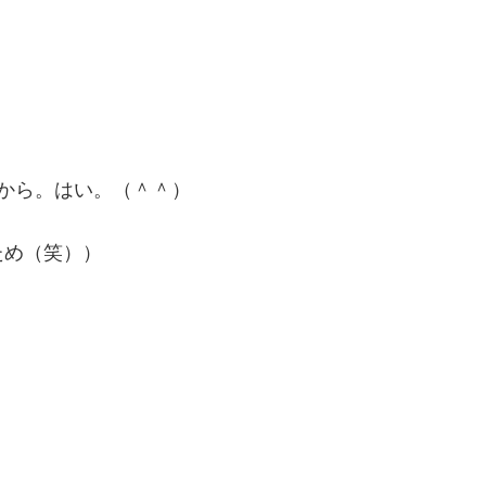
から。はい。（＾＾）
ため（笑））