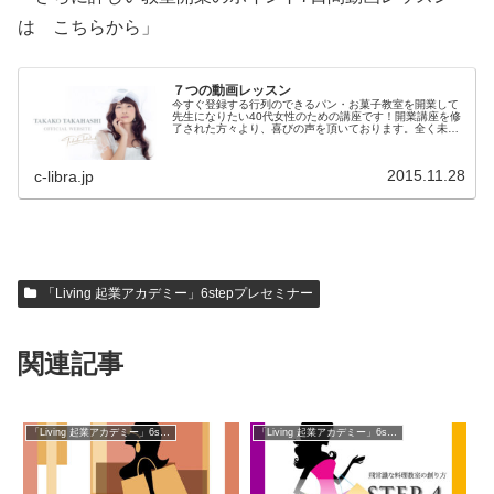
は こちらから」
７つの動画レッスン
今すぐ登録する行列のできるパン・お菓子教室を開業して
先生になりたい40代女性のための講座です！開業講座を修
了された方々より、喜びの声を頂いております。全く未知
の世界だったのですべてが為になりました。ブログを作る
前にコンセプトが重要だと知るこ...
2015.11.28
c-libra.jp
「Living 起業アカデミー」6stepプレセミナー
関連記事
「Living 起業アカデミー」6stepプレセミナー
「Living 起業アカデミー」6stepプレセミナー