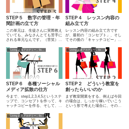
STEP５ 数字の管理・年
STEP４ レッスン内容の
間計画の立て方
組み立て方
この単元は、生徒さんに実際教え
レッスン内容の組み立て方です
ていても、みなさんとても苦手に
が、最初の「コンセプト」、そし
される単元なんです。（苦笑）み
てその後の「キャッチコピー」、
なさん、「ギョギョッ！」ってい
そこに続いてレッスン内容という
う形で引いてしまう単元なのです
形で作ると良いのですが、順番が
「Living 起業アカデミー」6stepプレセミナー
「Living 起業アカデミー」6stepプレセミナー
が(笑)お仕事できちんとやってい
逆の形で問合せしてくる方が多い
きたい方には避けて通れないとこ
んですね。
ろなので、あらかじめお話をして
おきますね。
STEP６ 各種ソーシャル
STEP２ どういう教室を
メディア拡散の仕方
創ったらいいのか
今まで、step1,2,3,4,5というステ
まず教室開業をする、例えば今回
ップで、コンセプトを作って、キ
の場合は、しっかり稼いでいこう
ャッチコピーを作る、そして、レ
という形で考えた場合に、その教
ッスン内容を作り、料金を決め
室運営をするうえで、あなたの教
て、それに対する年間計画を作る
室はどんな教室であるかというこ
「Living 起業アカデミー」6stepプレセミナー
というプロセスを行ってきまし
とをきちんと外に向かって見せて
た。今度は、具体的に集客の部分
いく必要があります。
のお話です。