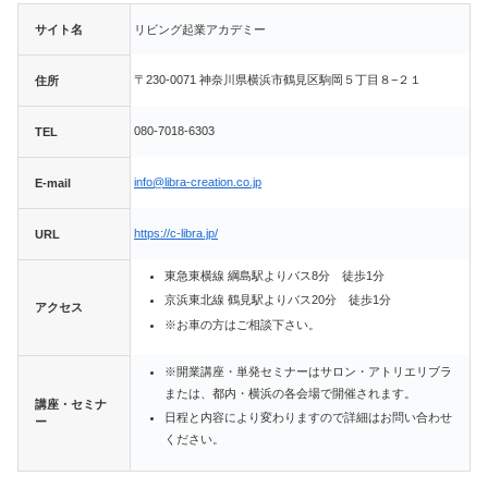
サイト名
リビング起業アカデミー
〒230-0071 神奈川県横浜市鶴見区駒岡５丁目８−２１
住所
080-7018-6303
TEL
info@libra-creation.co.jp
E-mail
https://c-libra.jp/
URL
東急東横線 綱島駅よりバス8分 徒歩1分
京浜東北線 鶴見駅よりバス20分 徒歩1分
アクセス
※お車の方はご相談下さい。
※開業講座・単発セミナーはサロン・アトリエリブラ
または、都内・横浜の各会場で開催されます。
講座・セミナ
日程と内容により変わりますので詳細はお問い合わせ
ー
ください。