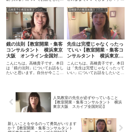
と思います。現在というものが未
ついてお話をしたいと思います。
来を作っていきますが、その際に
ご自身が女性限定でやりたいので
高橋貴子の教室改善ココロのヒント集【動画付】
高橋貴子の教室改善ココロのヒント集【動画付】
自分がイメージできたものでなけ
あればそれでいいです。集客量の
れば未来を作っていく行動規範に
ことをおっしゃっているのだろう
なりません。具体的にいうとど
と思うのですが、単純に世の中
う...
の...
鏡の法則【教室開業・集客
先生は完璧じゃなくったっ
コンサルタント 横浜東京
ていい【教室開業・集客コ
大阪 オンライン全国対
ンサルタント 横浜東京大
応】
阪 スカイプ全国対応】
こんにちは。高橋貴子です。本日
こんにちは。高橋貴子です。本日
は「鏡の法則」についてお話をし
は「先生は完璧じゃなくったって
たいと思います。自分が今ここに
いい」についてお話をしたいと思
いて出来あがっている生活環境、
います。いろんな方をお話をして
あるいは教室の環境や精神的な状
いると、先生ってこうあるべきな
態、家庭環境など、それがすべて
のではないかという先生のあるべ
自分にとっての鏡の世界だという
き姿と像を持っている人が多く
お話です。つまり、それらは自
て、そこが強すぎると「生徒さん
人気教室の先生が必ずやっていること
分...
に...
【教室開業・集客コンサルタント 横浜
東京大阪 スカイプ全国対応】
新しいことをやるのって勇気がいります
か？【教室開業・集客コンサルタント