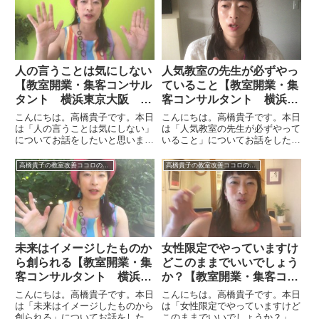
人の言うことは気にしない
人気教室の先生が必ずやっ
【教室開業・集客コンサル
ていること【教室開業・集
タント 横浜東京大阪 ス
客コンサルタント 横浜東
カイプ全国対応】
京大阪 スカイプ全国対
こんにちは。高橋貴子です。本日
こんにちは。高橋貴子です。本日
応】
は「人の言うことは気にしない」
は「人気教室の先生が必ずやって
についてお話をしたいと思いま
いること」についてお話をしたい
す。人の言うことは気にしないと
と思います。これは結論からいう
いうのはどういう事でしょうか。
と、人気教室の先生は返信が早い
高橋貴子の教室改善ココロのヒント集【動画付】
高橋貴子の教室改善ココロのヒント集【動画付】
色々なことをやって、たとえば事
ということです。「え？それだ
業がうまくいくような状態になる
け？」という人もいるかもしれま
とまわりと比べて目立つようにな
せんが、これは教室に限らずビジ
っ...
ネ...
未来はイメージしたものか
女性限定でやっていますけ
ら創られる【教室開業・集
どこのままでいいでしょう
客コンサルタント 横浜東
か？【教室開業・集客コン
京大阪 スカイプ全国対
サルタント 横浜東京大
こんにちは。高橋貴子です。本日
こんにちは。高橋貴子です。本日
応】
阪 スカイプ全国対応】
は「未来はイメージしたものから
は「女性限定でやっていますけど
創られる」についてお話をしたい
このままでいいでしょうか？」に