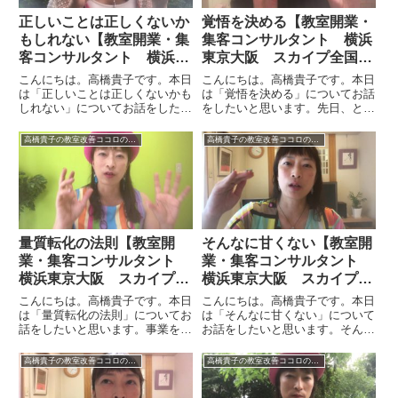
正しいことは正しくないか
覚悟を決める【教室開業・
もしれない【教室開業・集
集客コンサルタント 横浜
客コンサルタント 横浜東
東京大阪 スカイプ全国対
京大阪 スカイプ全国対
応】
こんにちは。高橋貴子です。本日
こんにちは。高橋貴子です。本日
応】
は「正しいことは正しくないかも
は「覚悟を決める」についてお話
しれない」についてお話をしたい
をしたいと思います。先日、とあ
と思います。価値観というのは人
る法人さまでセミナーを開催させ
によって様々です。Aさんはこち
ていただき、いろいろな方々とい
高橋貴子の教室改善ココロのヒント集【動画付】
高橋貴子の教室改善ココロのヒント集【動画付】
らが正しい、Bさんはこちらが正
ろいろなお話をさせていただきま
しいと思う、そういうことがあり
した。その際に、さらに教室を大
ます。自分ももちろんどっちだ
きくしていきたいとか、ステー
と...
ジ...
量質転化の法則【教室開
そんなに甘くない【教室開
業・集客コンサルタント
業・集客コンサルタント
横浜東京大阪 スカイプ全
横浜東京大阪 スカイプ全
国対応】
国対応】
こんにちは。高橋貴子です。本日
こんにちは。高橋貴子です。本日
は「量質転化の法則」についてお
は「そんなに甘くない」について
話をしたいと思います。事業を立
お話をしたいと思います。そんな
ち上げて色々なことをしていく
に甘くないというのはどういうこ
と、その過程において、ある一定
となのでしょうか。これには具体
高橋貴子の教室改善ココロのヒント集【動画付】
高橋貴子の教室改善ココロのヒント集【動画付】
の量の行動がどうしても必要にな
的なエピソードがあるので、それ
る時期があります。私は起業の一
を今からお伝えしていきます。先