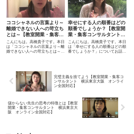
年目の第１の壁と言っています。
日、私のクライアントさんと話
例...
を...
ココシャネルの言葉より～
幸せにする人の順番はどの
離婚できない人への苛立ち
順番でしょうか？【教室開
とは～【教室開業・集客コ
業・集客コンサルタント
ンサルタント 横浜東京大
横浜東京大阪 スカイプ全
こんにちは。高橋貴子です。本日
こんにちは。高橋貴子です。本日
阪 スカイプ全国対応】
国対応】
は「ココシャネルの言葉より～離
は「幸せにする人の順番はどの順
婚できない人への苛立ちとは～」
番でしょうか？」についてお話を
についてお話をしたいと思いま
したいと思います。まず、結論か
す。シャネルの言葉の中に、「経
らいうと、幸せにする人の順番は
済力がないから離婚ができないと
あなたが１番。私で言うと私で
クヨクヨする暇とエネルギーがあ
す。自分がまず幸せになってから
るなら、それを使ってさっさと人
周りの人を幸せにする。これが正
完璧主義を捨てよう【教室開業・集客コ
生...
し...
ンサルタント 横浜東京大阪 オンライ
ン全国対応】
儲からない先生の思考の特徴とは【教室
開業・集客コンサルタント 横浜東京大
阪 オンライン全国対応】